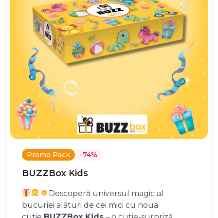
Promo Pack
-74%
BUZZBox Kids
Descoperă universul magic al
bucuriei alături de cei mici cu noua
cutie
BUZZBox Kids
– o cutie-surpriză