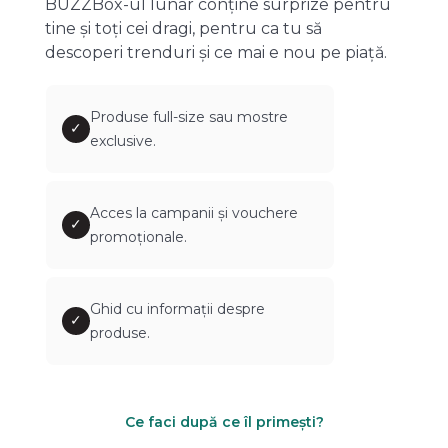
BUZZBox-ul lunar conține surprize pentru
tine și toți cei dragi, pentru ca tu să
descoperi trenduri și ce mai e nou pe piață.
Produse full-size sau mostre
✓
exclusive.
Acces la campanii și vouchere
✓
promoționale.
Ghid cu informații despre
✓
produse.
Ce faci după ce îl primești?