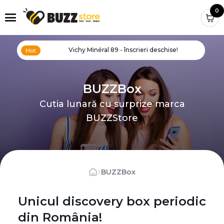
0
Vichy Minéral 89 - înscrieri deschise!
BUZZBox
Cutia lunară cu surprize marca
BUZZStore
›
BUZZBox
Unicul discovery box periodic
din România!