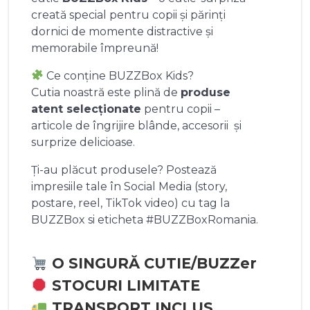
creată special pentru copii și părinți
dornici de momente distractive și
memorabile împreună!
Ce conține BUZZBox Kids?
Cutia noastră este plină de
produse
atent selecționate
pentru copii –
articole de îngrijire blânde, accesorii și
surprize delicioase.
Ți-au plăcut produsele? Postează
impresiile tale în Social Media (story,
postare, reel, TikTok video) cu tag la
BUZZBox si eticheta #BUZZBoxRomania.
O SINGURĂ CUTIE/BUZZer
STOCURI LIMITATE
TRANSPORT INCLUS