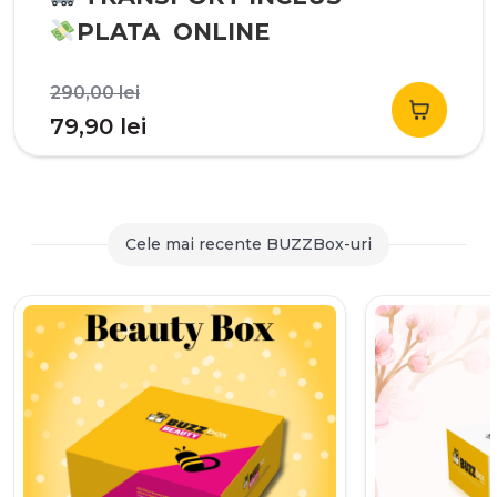
PLATA ONLINE
Prețul
290,00
lei
inițial
Prețul
79,90
lei
a
curent
fost:
este:
290,00 lei.
79,90 lei.
Cele mai recente BUZZBox-uri