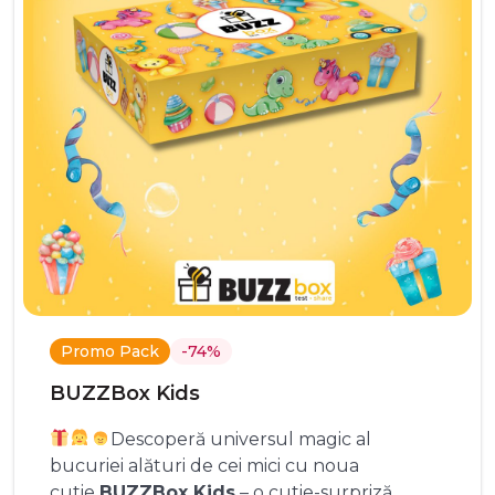
Promo Pack
-74%
BUZZBox Kids
Descoperă universul magic al
bucuriei alături de cei mici cu noua
cutie
BUZZBox Kids
– o cutie-surpriză