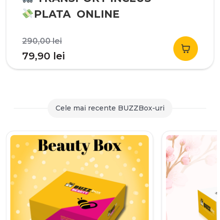
PLATA ONLINE
Prețul
290,00
lei
inițial
Prețul
79,90
lei
a
curent
fost:
este:
290,00 lei.
79,90 lei.
Cele mai recente BUZZBox-uri