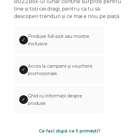
BUZZBox-ul lunar conține surprize pentru
tine și toți cei dragi, pentru ca tu să
descoperi trenduri și ce mai e nou pe piață.
Produse full-size sau mostre
✓
exclusive.
Acces la campanii și vouchere
✓
promoționale.
Ghid cu informații despre
✓
produse.
Ce faci după ce îl primești?