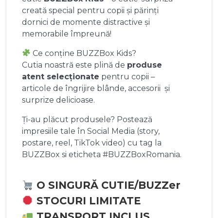
creată special pentru copii și părinți
dornici de momente distractive și
memorabile împreună!
Ce conține BUZZBox Kids?
Cutia noastră este plină de
produse
atent selecționate
pentru copii –
articole de îngrijire blânde, accesorii și
surprize delicioase.
Ți-au plăcut produsele? Postează
impresiile tale în Social Media (story,
postare, reel, TikTok video) cu tag la
BUZZBox si eticheta #BUZZBoxRomania.
O SINGURĂ CUTIE/BUZZer
STOCURI LIMITATE
TRANSPORT INCLUS