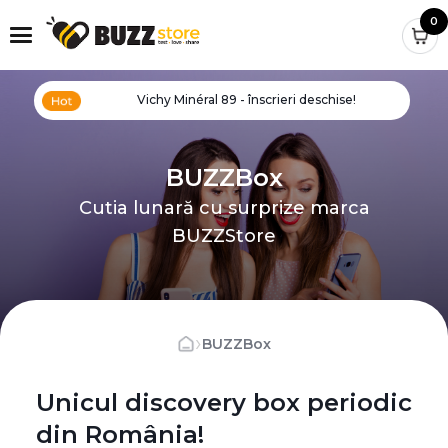
0
Vichy Minéral 89 - înscrieri deschise!
BUZZBox
Cutia lunară cu surprize marca
BUZZStore
›
BUZZBox
Unicul discovery box periodic
din România!