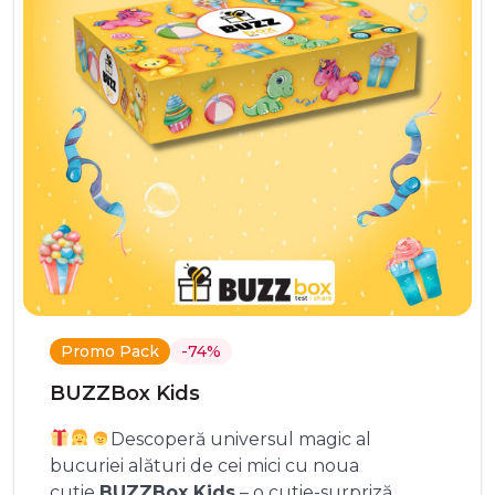
Promo Pack
-74%
BUZZBox Kids
Descoperă universul magic al
bucuriei alături de cei mici cu noua
cutie
BUZZBox Kids
– o cutie-surpriză