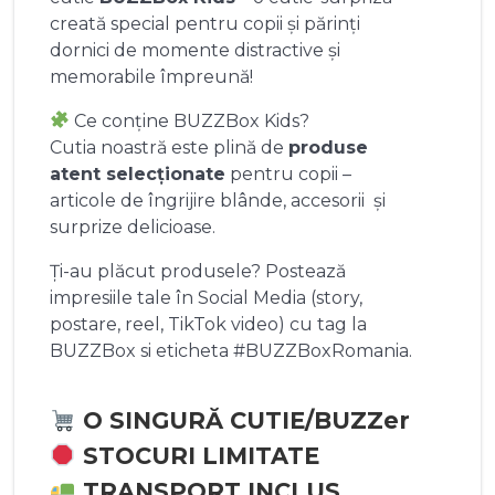
creată special pentru copii și părinți
dornici de momente distractive și
memorabile împreună!
Ce conține BUZZBox Kids?
Cutia noastră este plină de
produse
atent selecționate
pentru copii –
articole de îngrijire blânde, accesorii și
surprize delicioase.
Ți-au plăcut produsele? Postează
impresiile tale în Social Media (story,
postare, reel, TikTok video) cu tag la
BUZZBox si eticheta #BUZZBoxRomania.
O SINGURĂ CUTIE/BUZZer
STOCURI LIMITATE
TRANSPORT INCLUS