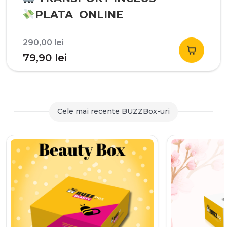
PLATA ONLINE
Prețul
290,00
lei
inițial
Prețul
79,90
lei
a
curent
fost:
este:
290,00 lei.
79,90 lei.
Cele mai recente BUZZBox-uri