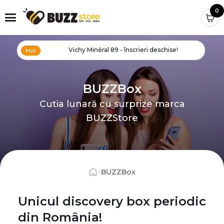
0
Vichy Minéral 89 - înscrieri deschise!
BUZZBox
Cutia lunară cu surprize marca
BUZZStore
›
BUZZBox
Unicul discovery box periodic
din România!