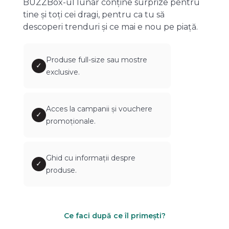
BUZZBox-ul lunar conține surprize pentru
tine și toți cei dragi, pentru ca tu să
descoperi trenduri și ce mai e nou pe piață.
Produse full-size sau mostre
✓
exclusive.
Acces la campanii și vouchere
✓
promoționale.
Ghid cu informații despre
✓
produse.
Ce faci după ce îl primești?