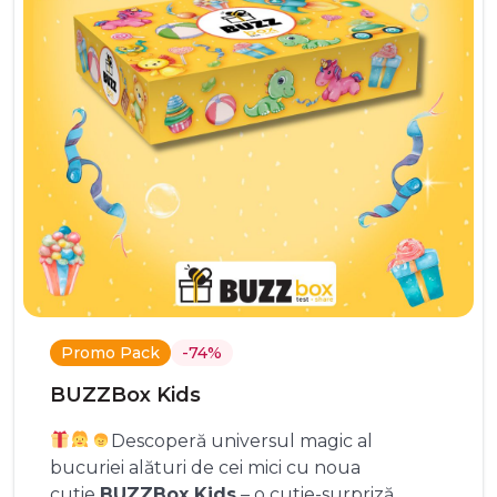
Promo Pack
-74%
BUZZBox Kids
Descoperă universul magic al
bucuriei alături de cei mici cu noua
cutie
BUZZBox Kids
– o cutie-surpriză