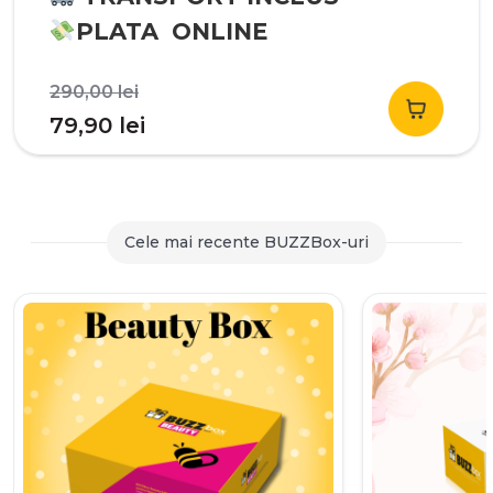
PLATA ONLINE
Prețul
290,00
lei
inițial
Prețul
79,90
lei
a
curent
fost:
este:
290,00 lei.
79,90 lei.
Cele mai recente BUZZBox-uri