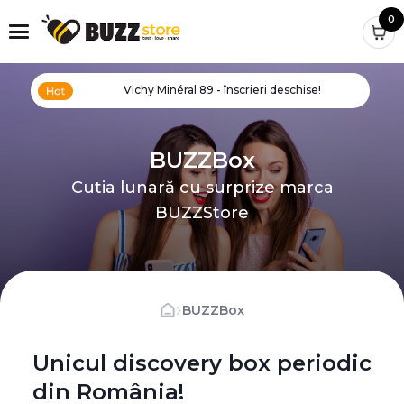
0
Vichy Minéral 89 - înscrieri deschise!
BUZZBox
Cutia lunară cu surprize marca
BUZZStore
›
BUZZBox
Unicul discovery box periodic
din România!