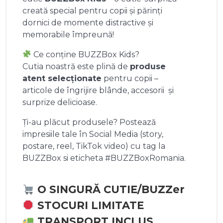
creată special pentru copii și părinți
dornici de momente distractive și
memorabile împreună!
Ce conține BUZZBox Kids?
Cutia noastră este plină de
produse
atent selecționate
pentru copii –
articole de îngrijire blânde, accesorii și
surprize delicioase.
Ți-au plăcut produsele? Postează
impresiile tale în Social Media (story,
postare, reel, TikTok video) cu tag la
BUZZBox si eticheta #BUZZBoxRomania.
O SINGURĂ CUTIE/BUZZer
STOCURI LIMITATE
TRANSPORT INCLUS