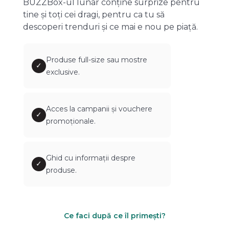
BUZZBox-ul lunar conține surprize pentru
tine și toți cei dragi, pentru ca tu să
descoperi trenduri și ce mai e nou pe piață.
Produse full-size sau mostre
✓
exclusive.
Acces la campanii și vouchere
✓
promoționale.
Ghid cu informații despre
✓
produse.
Ce faci după ce îl primești?