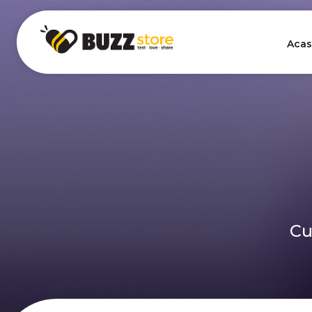
Acas
Cu