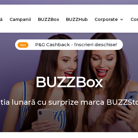
ă
Campanii
BUZZBox
BUZZHub
Corporate
Co
P&G Cashback - înscrieri deschise!
BUZZBox
tia lunară cu surprize marca BUZZSt