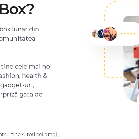
ZBox?
box lunar din
comunitatea
 tine cele mai noi
ashion, health &
 gadget-uri,
urpriză gata de
 tine și toți cei dragi,