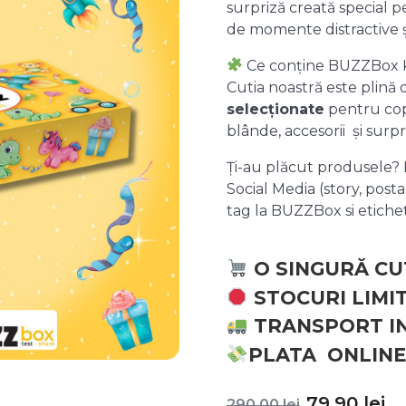
surpriză creată special pe
de momente distractive 
Ce conține BUZZBox 
Cutia noastră este plină
selecționate
pentru copii
blânde, accesorii și surpr
Ți-au plăcut produsele? P
Social Media (story, posta
tag la BUZZBox si etic
O SINGURĂ CU
STOCURI LIMI
TRANSPORT I
PLATA ONLINE
Prețul
P
79,90
lei
290,00
lei