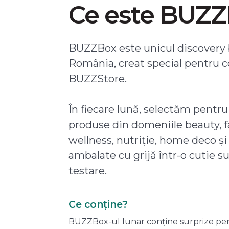
Ce este BUZ
BUZZBox este unicul discovery 
România, creat special pentru 
BUZZStore.
În fiecare lună, selectăm pentru
produse din domeniile beauty, f
wellness, nutriție, home deco și
ambalate cu grijă într-o cutie s
testare.
Ce conține?
BUZZBox-ul lunar conține surprize pentru