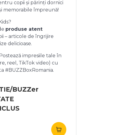
ntru copii și părinți dornici
și memorabile împreună!
Kids?
 de
produse atent
 – articole de îngrijire
ize delicioase.
ostează impresiile tale în
re, reel, TikTok video) cu
heta #BUZZBoxRomania.
TIE/BUZZer
TATE
NCLUS
rețul