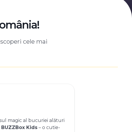
România!
escoperi cele mai
ul magic al bucuriei alături
e
BUZZBox Kids
– o cutie-