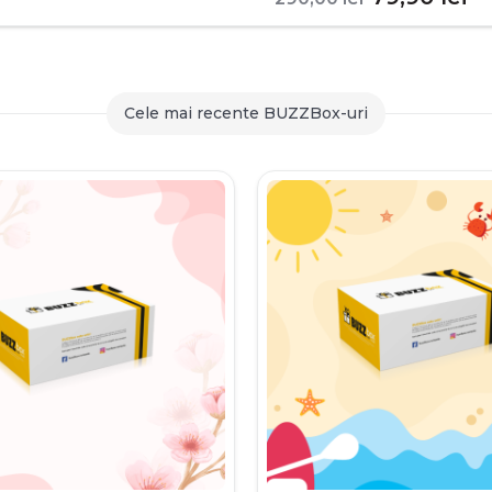
inițial
c
a
es
fost:
79
Cele mai recente BUZZBox-uri
290,00 le