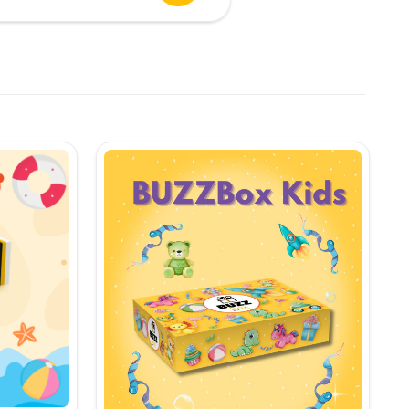
urent
te:
,90 lei.
i.