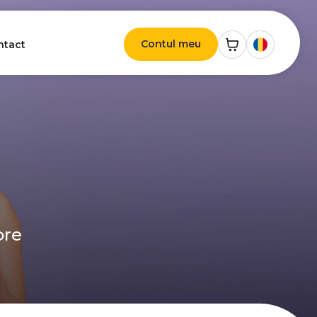
Contul meu
ntact
ore