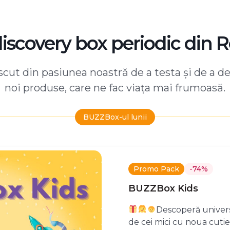
discovery box periodic din 
ut din pasiunea noastră de a testa și de a d
noi produse, care ne fac viața mai frumoasă.
BUZZBox-ul lunii
Promo Pack
-74%
BUZZBox Kids
Descoperă univers
de cei mici cu noua cuti