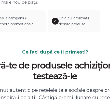
 mai e nou pe piață.
es la campanii și
Ghid cu informații
✓
chere promoționale.
despre produse.
Ce faci după ce îl primești?
-te de produsele achizițio
testează-le
ut autentic pe rețelele tale sociale despre pr
 inspiră-i pe alții. Câștigă premii lunare cu rece