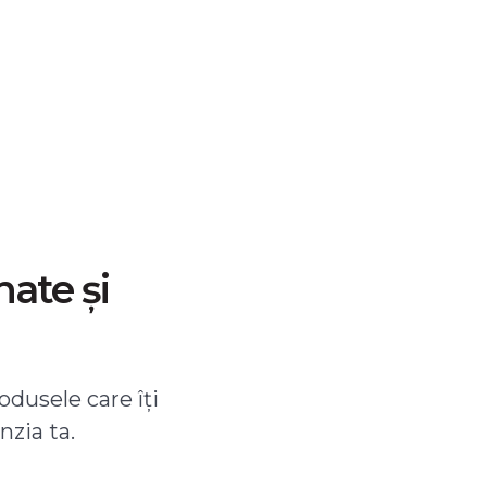
nate și
odusele care îți
nzia ta.