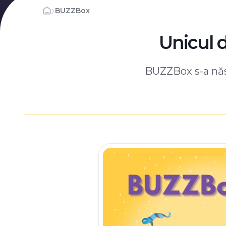
›
BUZZBox
Unicul 
BUZZBox s-a născ