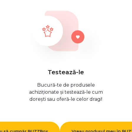
Testează-le
Bucură-te de produsele
achiziționate și testează-le cum
dorești sau oferă-le celor dragi!
u să cumpăr BUZZBox
Vreau produsul meu în BU