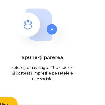
Spune-ți părerea
Folosește hashtagul #buzzboxro
și postează impresiile pe rețelele
tale sociale.
ZZBox