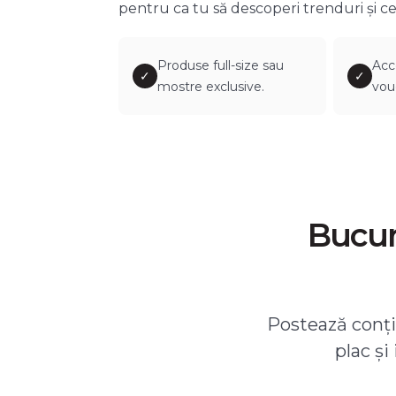
pentru ca tu să descoperi trenduri și ce
Produse full-size sau
Acc
✓
✓
mostre exclusive.
vou
Bucură
Postează conțin
plac și