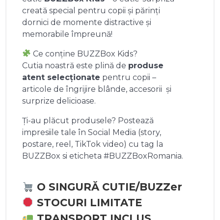
creată special pentru copii și părinți
dornici de momente distractive și
memorabile împreună!
Ce conține BUZZBox Kids?
Cutia noastră este plină de
produse
atent selecționate
pentru copii –
articole de îngrijire blânde, accesorii și
surprize delicioase.
Ți-au plăcut produsele? Postează
impresiile tale în Social Media (story,
postare, reel, TikTok video) cu tag la
BUZZBox si eticheta #BUZZBoxRomania.
O SINGURĂ CUTIE/BUZZer
STOCURI LIMITATE
TRANSPORT INCLUS