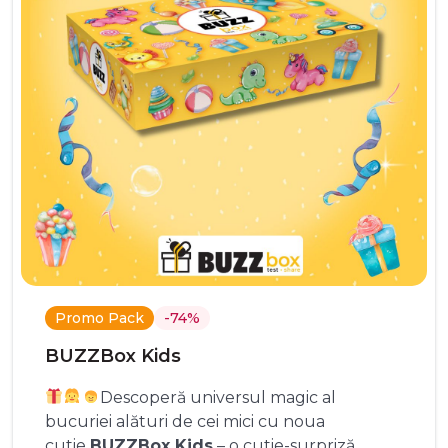
Promo Pack
-74%
BUZZBox Kids
Descoperă universul magic al
bucuriei alături de cei mici cu noua
cutie
BUZZBox Kids
– o cutie-surpriză