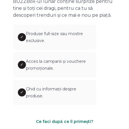
BUZZBox-ul lunar conține surprize pentru
tine și toți cei dragi, pentru ca tu să
descoperi trenduri și ce mai e nou pe piață.
Produse full-size sau mostre
✓
exclusive.
Acces la campanii și vouchere
✓
promoționale.
Ghid cu informații despre
✓
produse.
Ce faci după ce îl primești?