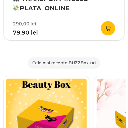
PLATA ONLINE
Prețul
290,00
lei
inițial
Prețul
79,90
lei
a
curent
fost:
este:
290,00 lei.
79,90 lei.
Cele mai recente BUZZBox-uri