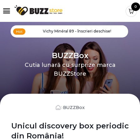
0
Vichy Minéral 89 - înscrieri deschise!
BUZZBox
Cutia lunară cu surprize marca
BUZZStore
›
BUZZBox
Unicul discovery box periodic
din România!