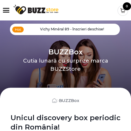
0
Vichy Minéral 89 - înscrieri deschise!
BUZZBox
Cutia lunară cu surprize marca
BUZZStore
›
BUZZBox
Unicul discovery box periodic
din România!