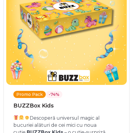
Promo Pack
-74%
BUZZBox Kids
Descoperă universul magic al
bucuriei alături de cei mici cu noua
cutie
BUZZBox Kids
– o cutie-surpriză