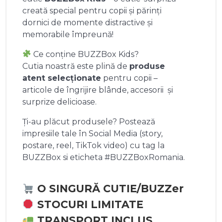
creată special pentru copii și părinți
dornici de momente distractive și
memorabile împreună!
Ce conține BUZZBox Kids?
Cutia noastră este plină de
produse
atent selecționate
pentru copii –
articole de îngrijire blânde, accesorii și
surprize delicioase.
Ți-au plăcut produsele? Postează
impresiile tale în Social Media (story,
postare, reel, TikTok video) cu tag la
BUZZBox si eticheta #BUZZBoxRomania.
O SINGURĂ CUTIE/BUZZer
STOCURI LIMITATE
TRANSPORT INCLUS