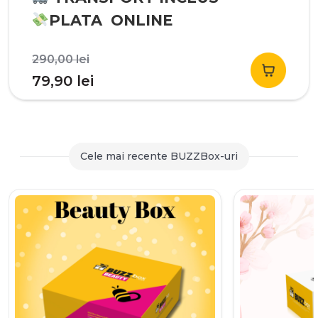
PLATA ONLINE
Prețul
290,00
lei
inițial
Prețul
79,90
lei
a
curent
fost:
este:
290,00 lei.
79,90 lei.
Cele mai recente BUZZBox-uri