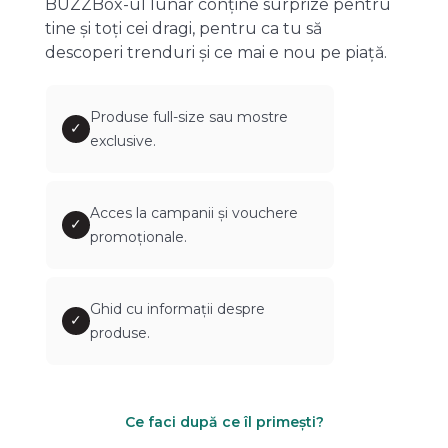
BUZZBox-ul lunar conține surprize pentru
tine și toți cei dragi, pentru ca tu să
descoperi trenduri și ce mai e nou pe piață.
Produse full-size sau mostre
✓
exclusive.
Acces la campanii și vouchere
✓
promoționale.
Ghid cu informații despre
✓
produse.
Ce faci după ce îl primești?