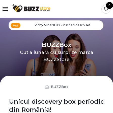
0
Vichy Minéral 89 - înscrieri deschise!
BUZZBox
Cutia lunară cu surprize marca
BUZZStore
›
BUZZBox
Unicul discovery box periodic
din România!