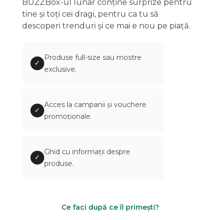
BUZZBox-ul lunar conține surprize pentru
tine și toți cei dragi, pentru ca tu să
descoperi trenduri și ce mai e nou pe piață.
Produse full-size sau mostre
✓
exclusive.
Acces la campanii și vouchere
✓
promoționale.
Ghid cu informații despre
✓
produse.
Ce faci după ce îl primești?