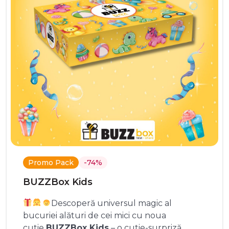
Promo Pack
-74%
BUZZBox Kids
Descoperă universul magic al
bucuriei alături de cei mici cu noua
cutie
BUZZBox Kids
– o cutie-surpriză