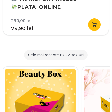
PLATA ONLINE
Prețul
290,00
lei
inițial
Prețul
79,90
lei
a
curent
fost:
este:
290,00 lei.
79,90 lei.
Cele mai recente BUZZBox-uri