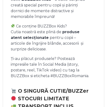
creată special pentru copii și părinți
dornici de momente distractive și
memorabile împreună!
Ce conține BUZZBox Kids?
Cutia noastră este plină de
produse
atent selecționate
pentru copii –
articole de îngrijire blânde, accesorii și
surprize delicioase.
Ți-au plăcut produsele? Postează
impresiile tale în Social Media (story,
postare, reel, TikTok video) cu tag la
BUZZBox si eticheta #BUZZBoxRomania.
O SINGURĂ CUTIE/BUZZer
STOCURI LIMITATE
TRANSPORT INCLUS