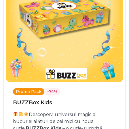
Promo Pack
-74%
BUZZBox Kids
Descoperă universul magic al
bucuriei alături de cei mici cu noua
cutie
BUZZBox Kids
– o cutie-surpriză