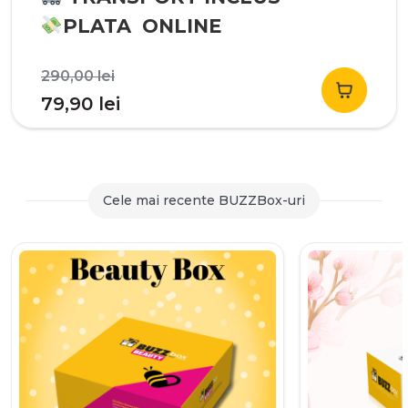
PLATA ONLINE
Prețul
290,00
lei
inițial
Prețul
79,90
lei
a
curent
fost:
este:
290,00 lei.
79,90 lei.
Cele mai recente BUZZBox-uri