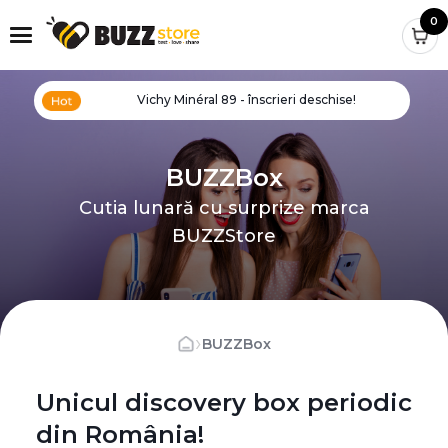
0
Vichy Minéral 89 - înscrieri deschise!
BUZZBox
Cutia lunară cu surprize marca
BUZZStore
›
BUZZBox
Unicul discovery box periodic
din România!