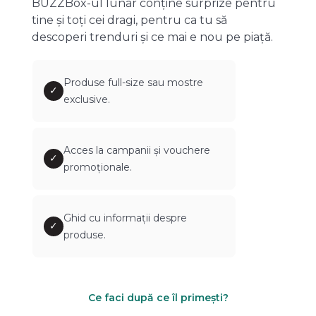
BUZZBox-ul lunar conține surprize pentru
tine și toți cei dragi, pentru ca tu să
descoperi trenduri și ce mai e nou pe piață.
Produse full-size sau mostre
✓
exclusive.
Acces la campanii și vouchere
✓
promoționale.
Ghid cu informații despre
✓
produse.
Ce faci după ce îl primești?