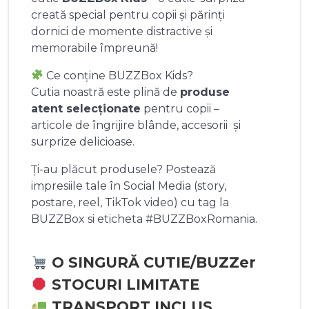
creată special pentru copii și părinți
dornici de momente distractive și
memorabile împreună!
Ce conține BUZZBox Kids?
Cutia noastră este plină de
produse
atent selecționate
pentru copii –
articole de îngrijire blânde, accesorii și
surprize delicioase.
Ți-au plăcut produsele? Postează
impresiile tale în Social Media (story,
postare, reel, TikTok video) cu tag la
BUZZBox si eticheta #BUZZBoxRomania.
O SINGURĂ CUTIE/BUZZer
STOCURI LIMITATE
TRANSPORT INCLUS