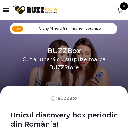
0
Vichy Minéral 89 - înscrieri deschise!
BUZZBox
Cutia lunară cu surprize marca
BUZZStore
›
BUZZBox
Unicul discovery box periodic
din România!