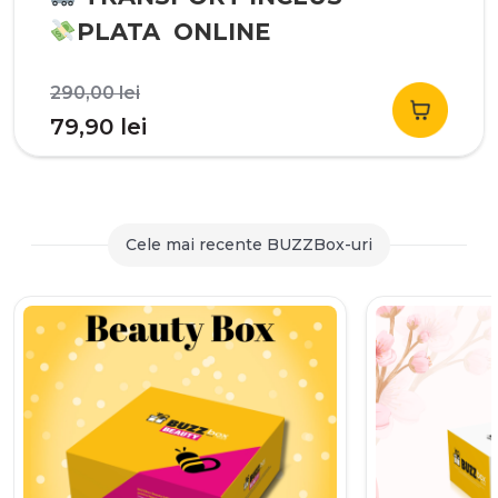
PLATA ONLINE
Prețul
290,00
lei
inițial
Prețul
79,90
lei
a
curent
fost:
este:
290,00 lei.
79,90 lei.
Cele mai recente BUZZBox-uri