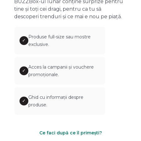
BUZZBox-ul lunar conține surprize pentru
tine și toți cei dragi, pentru ca tu să
descoperi trenduri și ce mai e nou pe piață.
Produse full-size sau mostre
✓
exclusive.
Acces la campanii și vouchere
✓
promoționale.
Ghid cu informații despre
✓
produse.
Ce faci după ce îl primești?