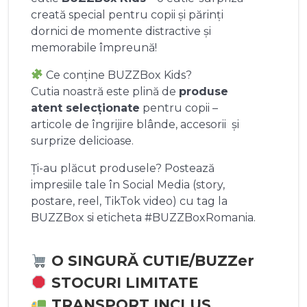
creată special pentru copii și părinți
dornici de momente distractive și
memorabile împreună!
Ce conține BUZZBox Kids?
Cutia noastră este plină de
produse
atent selecționate
pentru copii –
articole de îngrijire blânde, accesorii și
surprize delicioase.
Ți-au plăcut produsele? Postează
impresiile tale în Social Media (story,
postare, reel, TikTok video) cu tag la
BUZZBox si eticheta #BUZZBoxRomania.
O SINGURĂ CUTIE/BUZZer
STOCURI LIMITATE
TRANSPORT INCLUS