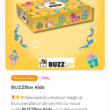
Promo Pack
-74%
BUZZBox Kids
Descoperă universul magic al
bucuriei alături de cei mici cu noua
cutie
BUZZBox Kids
– o cutie-surpriză