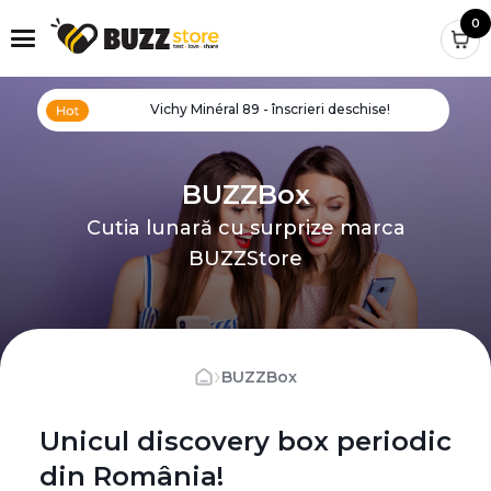
0
Vichy Minéral 89 - înscrieri deschise!
BUZZBox
Cutia lunară cu surprize marca
BUZZStore
›
BUZZBox
Unicul discovery box periodic
din România!