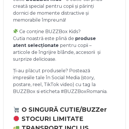
creată special pentru copii și părinți
dornici de momente distractive și
memorabile împreună!
Ce conține BUZZBox Kids?
Cutia noastră este plină de
produse
atent selecționate
pentru copii –
articole de îngrijire blânde, accesorii și
surprize delicioase.
Ți-au plăcut produsele? Postează
impresiile tale în Social Media (story,
postare, reel, TikTok video) cu tag la
BUZZBox si eticheta #BUZZBoxRomania.
O SINGURĂ CUTIE/BUZZer
STOCURI LIMITATE
TRANSPORT INCLUS