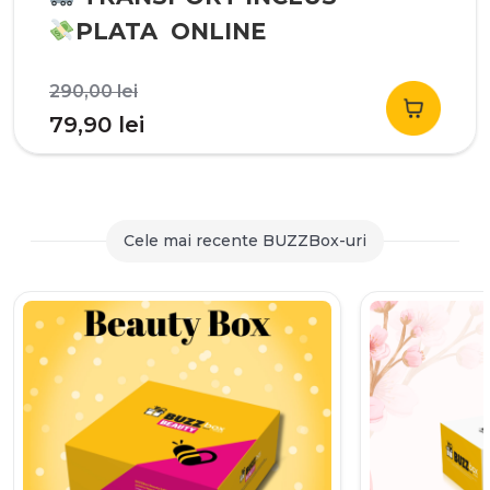
PLATA ONLINE
Prețul
290,00
lei
inițial
Prețul
79,90
lei
a
curent
fost:
este:
290,00 lei.
79,90 lei.
Cele mai recente BUZZBox-uri