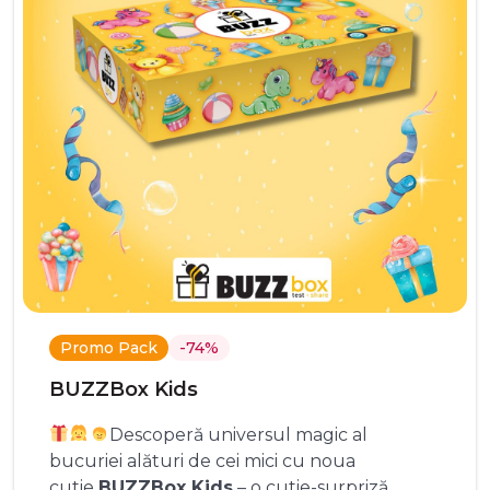
Promo Pack
-74%
BUZZBox Kids
Descoperă universul magic al
bucuriei alături de cei mici cu noua
cutie
BUZZBox Kids
– o cutie-surpriză