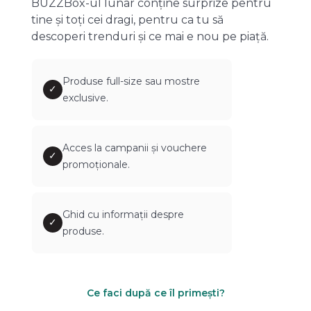
BUZZBox-ul lunar conține surprize pentru
tine și toți cei dragi, pentru ca tu să
descoperi trenduri și ce mai e nou pe piață.
Produse full-size sau mostre
✓
exclusive.
Acces la campanii și vouchere
✓
promoționale.
Ghid cu informații despre
✓
produse.
Ce faci după ce îl primești?