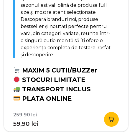
sezonul estival, plină de produse full
size și mostre atent selecționate.
Descoperă branduri noi, produse
bestseller și noutăți perfecte pentru
vară, din categorii variate, reunite într-
o singură cutie menită să îți ofere o
experiență completă de testare, răsfăț
și descoperire.
MAXIM 5 CUTII/BUZZer
STOCURI LIMITATE
TRANSPORT INCLUS
PLATA ONLINE
Prețul
259,90
lei
inițial
Prețul
59,90
lei