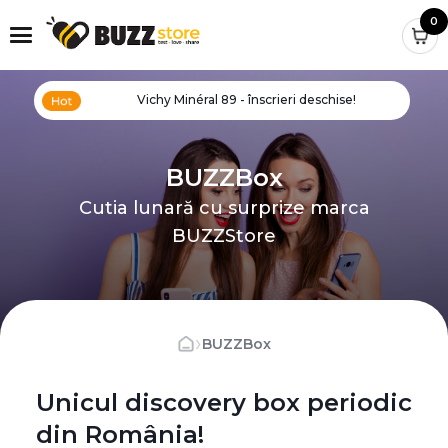
0
Vichy Minéral 89 - înscrieri deschise!
BUZZBox
Cutia lunară cu surprize marca
BUZZStore
›
BUZZBox
Unicul discovery box periodic
din România!