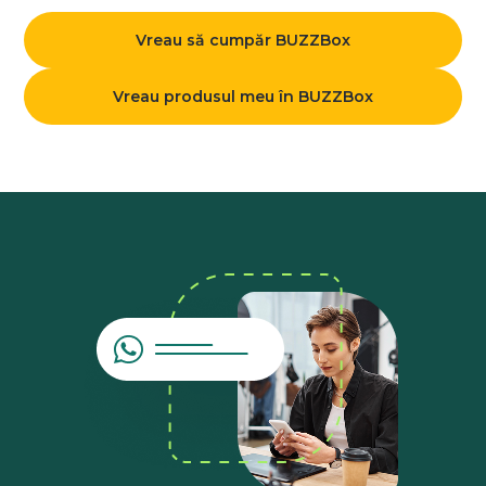
Vreau să cumpăr BUZZBox
Vreau produsul meu în BUZZBox