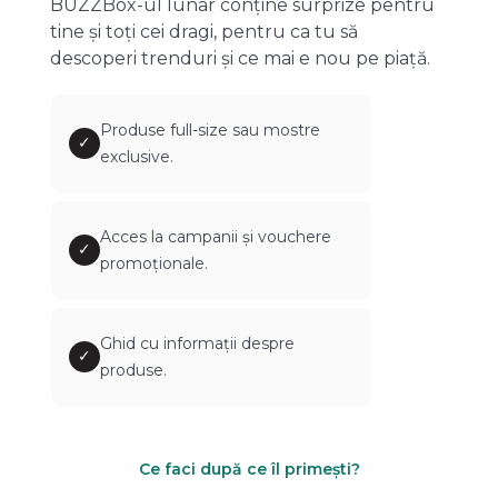
BUZZBox-ul lunar conține surprize pentru
tine și toți cei dragi, pentru ca tu să
descoperi trenduri și ce mai e nou pe piață.
Produse full-size sau mostre
✓
exclusive.
Acces la campanii și vouchere
✓
promoționale.
Ghid cu informații despre
✓
produse.
Ce faci după ce îl primești?