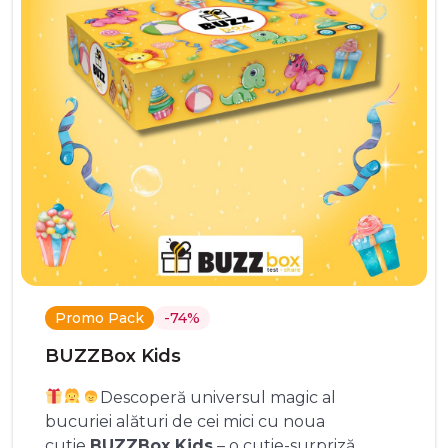
Promo Pack
-74%
BUZZBox Kids
Descoperă universul magic al
bucuriei alături de cei mici cu noua
cutie
BUZZBox Kids
– o cutie-surpriză