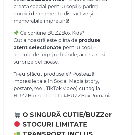
creată special pentru copii și părinți
dornici de momente distractive și
memorabile împreună!
Ce conține BUZZBox Kids?
Cutia noastră este plină de
produse
atent selecționate
pentru copii –
articole de îngrijire blânde, accesorii și
surprize delicioase.
Ți-au plăcut produsele? Postează
impresiile tale în Social Media (story,
postare, reel, TikTok video) cu tag la
BUZZBox si eticheta #BUZZBoxRomania.
O SINGURĂ CUTIE/BUZZer
STOCURI LIMITATE
TRANSPORT INCLUS