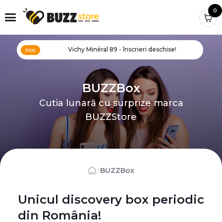
0
Vichy Minéral 89 - înscrieri deschise!
BUZZBox
Cutia lunară cu surprize marca
BUZZStore
›
BUZZBox
Unicul discovery box periodic
din România!