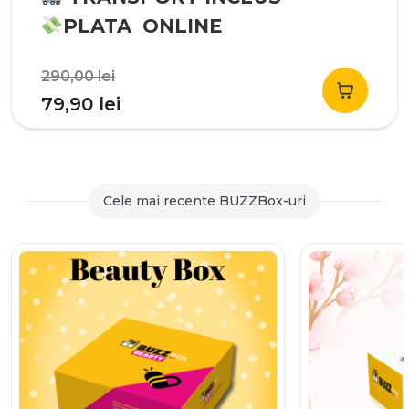
PLATA ONLINE
Prețul
290,00
lei
inițial
Prețul
79,90
lei
a
curent
fost:
este:
290,00 lei.
79,90 lei.
Cele mai recente BUZZBox-uri