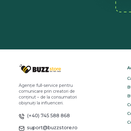
A
C
Agenție full-service pentru
B
comunicare prin creatori de
B
conținut – de la consumatori
obișnuiți la influenceri.
C
C
(+40) 745 588 868
C
suport@buzzstore.ro