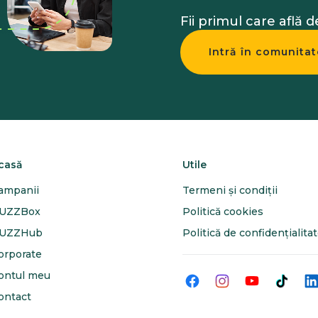
Fii primul care află 
Intră în comunitat
casă
Utile
ampanii
Termeni și condiții
UZZBox
Politică cookies
UZZHub
Politică de confidențialita
orporate
ontul meu
ontact