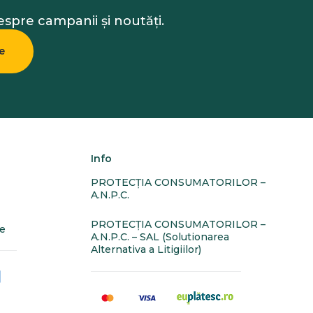
despre campanii și noutăți.
e
Info
PROTECŢIA CONSUMATORILOR –
A.N.P.C.
PROTECŢIA CONSUMATORILOR –
te
A.N.P.C. – SAL (Solutionarea
Alternativa a Litigiilor)