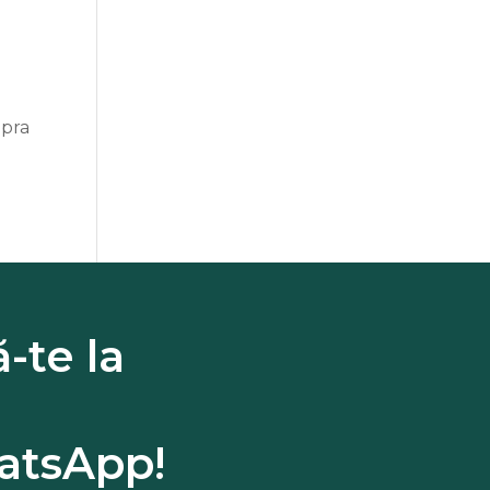
upra
-te la
tsApp!