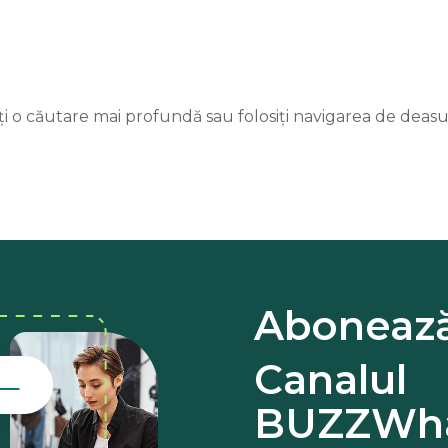
ați o căutare mai profundă sau folosiți navigarea de deas
Abonează
Canalul
BUZZWha