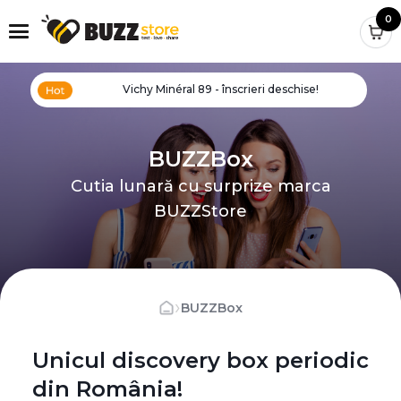
0
Vichy Minéral 89 - înscrieri deschise!
BUZZBox
Cutia lunară cu surprize marca
BUZZStore
›
BUZZBox
Unicul discovery box periodic
din România!