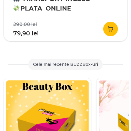
PLATA ONLINE
Prețul
290,00
lei
inițial
Prețul
79,90
lei
a
curent
fost:
este:
290,00 lei.
79,90 lei.
Cele mai recente BUZZBox-uri