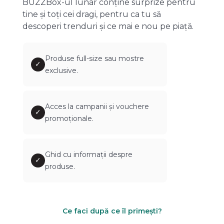
BUZZBox-ul lunar conține surprize pentru
tine și toți cei dragi, pentru ca tu să
descoperi trenduri și ce mai e nou pe piață.
Produse full-size sau mostre
✓
exclusive.
Acces la campanii și vouchere
✓
promoționale.
Ghid cu informații despre
✓
produse.
Ce faci după ce îl primești?