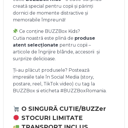
creată special pentru copii și părinți
dornici de momente distractive și
memorabile împreună!
Ce conține BUZZBox Kids?
Cutia noastră este plină de
produse
atent selecționate
pentru copii –
articole de îngrijire blânde, accesorii și
surprize delicioase.
Ți-au plăcut produsele? Postează
impresiile tale în Social Media (story,
postare, reel, TikTok video) cu tag la
BUZZBox si eticheta #BUZZBoxRomania.
O SINGURĂ CUTIE/BUZZer
STOCURI LIMITATE
TRANSPORT INCLUS