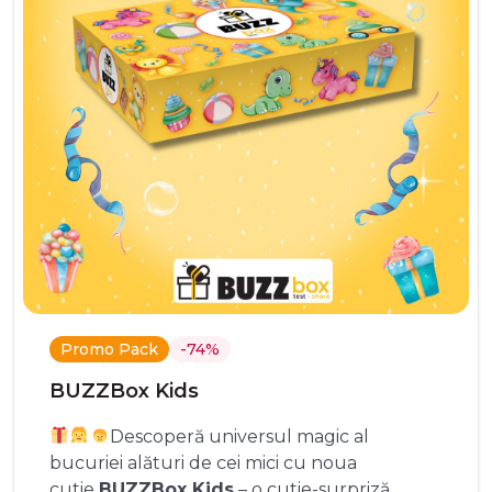
Promo Pack
-74%
BUZZBox Kids
Descoperă universul magic al
bucuriei alături de cei mici cu noua
cutie
BUZZBox Kids
– o cutie-surpriză