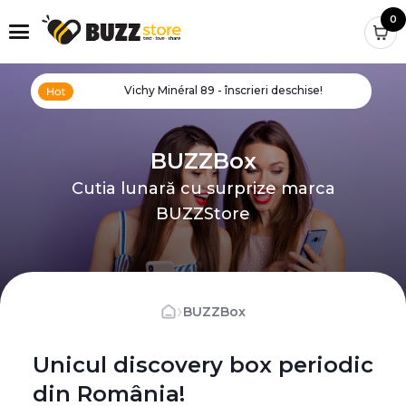
0
Vichy Minéral 89 - înscrieri deschise!
BUZZBox
Cutia lunară cu surprize marca
BUZZStore
›
BUZZBox
Unicul discovery box periodic
din România!