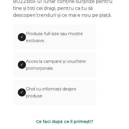
BUZZBox-ul lunar conține surprize pentru
tine și toți cei dragi, pentru ca tu să
descoperi trenduri și ce mai e nou pe piață.
Produse full-size sau mostre
✓
exclusive.
Acces la campanii și vouchere
✓
promoționale.
Ghid cu informații despre
✓
produse.
Ce faci după ce îl primești?