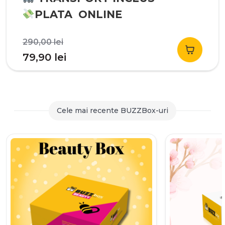
PLATA ONLINE
Prețul
290,00
lei
inițial
Prețul
79,90
lei
a
curent
fost:
este:
290,00 lei.
79,90 lei.
Cele mai recente BUZZBox-uri