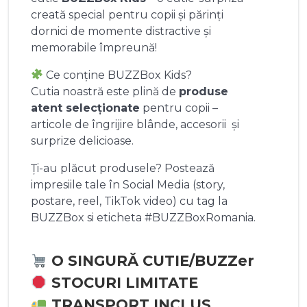
creată special pentru copii și părinți
dornici de momente distractive și
memorabile împreună!
Ce conține BUZZBox Kids?
Cutia noastră este plină de
produse
atent selecționate
pentru copii –
articole de îngrijire blânde, accesorii și
surprize delicioase.
Ți-au plăcut produsele? Postează
impresiile tale în Social Media (story,
postare, reel, TikTok video) cu tag la
BUZZBox si eticheta #BUZZBoxRomania.
O SINGURĂ CUTIE/BUZZer
STOCURI LIMITATE
TRANSPORT INCLUS