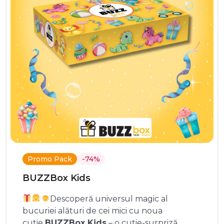
Promo Pack
-74%
BUZZBox Kids
Descoperă universul magic al
bucuriei alături de cei mici cu noua
cutie
BUZZBox Kids
– o cutie-surpriză