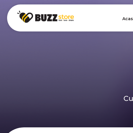
Acas
Cu