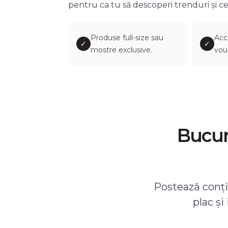
pentru ca tu să descoperi trenduri și ce
Produse full-size sau
Acc
✓
✓
mostre exclusive.
vou
Bucură
Postează conțin
plac și