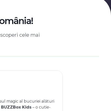
România!
escoperi cele mai
ul magic al bucuriei alături
e
BUZZBox Kids
– o cutie-