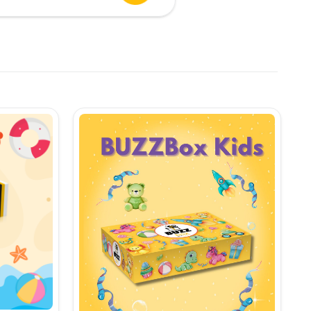
urent
te:
,90 lei.
i.