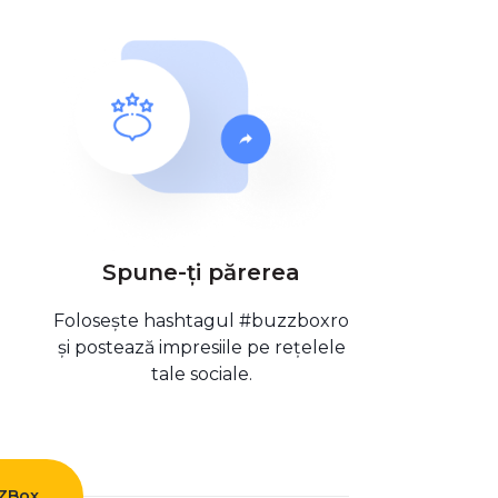
Spune-ți părerea
Folosește hashtagul #buzzboxro
și postează impresiile pe rețelele
tale sociale.
ZZBox