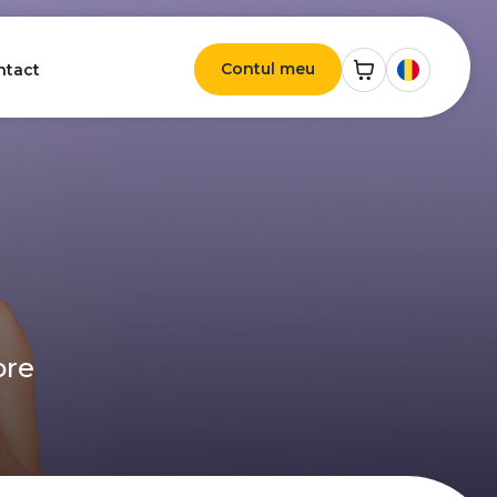
Contul meu
ntact
ore