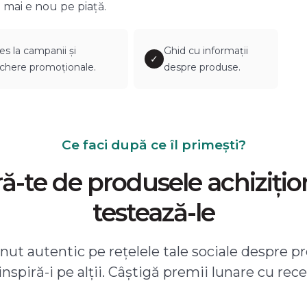
 mai e nou pe piață.
es la campanii și
Ghid cu informații
✓
chere promoționale.
despre produse.
Ce faci după ce îl primești?
-te de produsele achizițio
testează-le
ut autentic pe rețelele tale sociale despre pr
 inspiră-i pe alții. Câștigă premii lunare cu rece