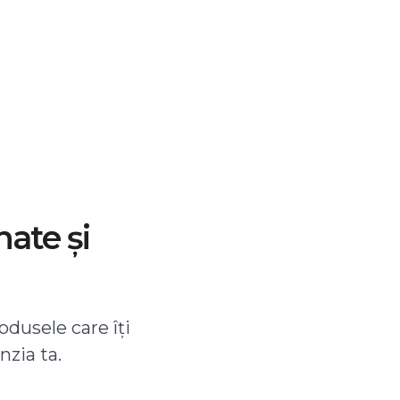
nate și
odusele care îți
nzia ta.