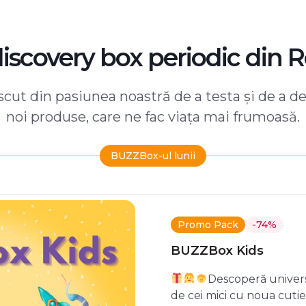
discovery box periodic din 
ut din pasiunea noastră de a testa și de a d
noi produse, care ne fac viața mai frumoasă.
BUZZBox-ul lunii
Promo Pack
-74%
BUZZBox Kids
Descoperă univers
de cei mici cu noua cuti