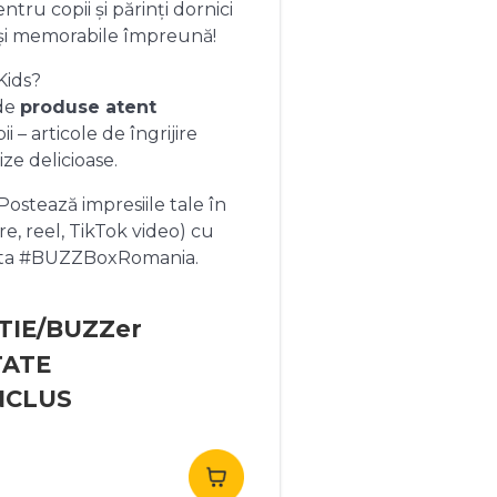
ntru copii și părinți dornici
și memorabile împreună!
Kids?
 de
produse atent
 – articole de îngrijire
ize delicioase.
ostează impresiile tale în
re, reel, TikTok video) cu
heta #BUZZBoxRomania.
TIE/BUZZer
TATE
NCLUS
rețul