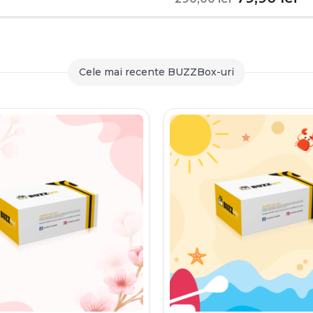
inițial
c
a
es
fost:
79
Cele mai recente BUZZBox-uri
290,00 le