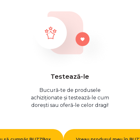
Testează-le
Bucură-te de produsele
achiziționate și testează-le cum
dorești sau oferă-le celor dragi!
u să cumpăr BUZZBox
Vreau produsul meu în BU