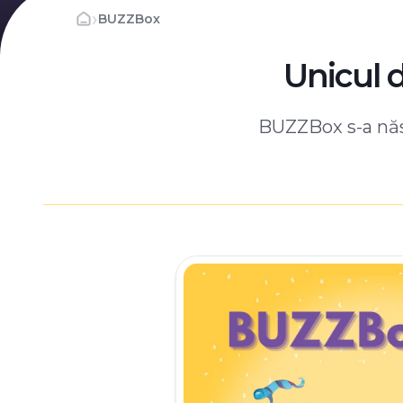
›
BUZZBox
Unicul 
BUZZBox s-a născ