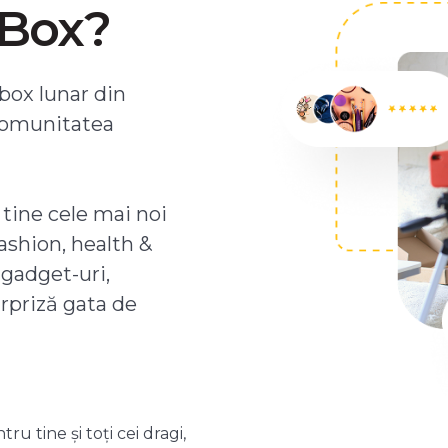
ZBox?
box lunar din
comunitatea
 tine cele mai noi
ashion, health &
 gadget-uri,
urpriză gata de
 tine și toți cei dragi,