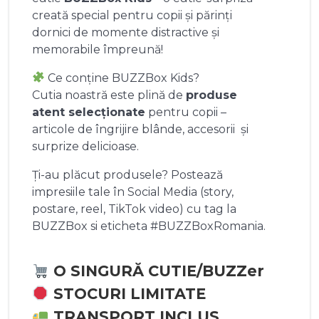
creată special pentru copii și părinți
dornici de momente distractive și
memorabile împreună!
Ce conține BUZZBox Kids?
Cutia noastră este plină de
produse
atent selecționate
pentru copii –
articole de îngrijire blânde, accesorii și
surprize delicioase.
Ți-au plăcut produsele? Postează
impresiile tale în Social Media (story,
postare, reel, TikTok video) cu tag la
BUZZBox si eticheta #BUZZBoxRomania.
O SINGURĂ CUTIE/BUZZer
STOCURI LIMITATE
TRANSPORT INCLUS