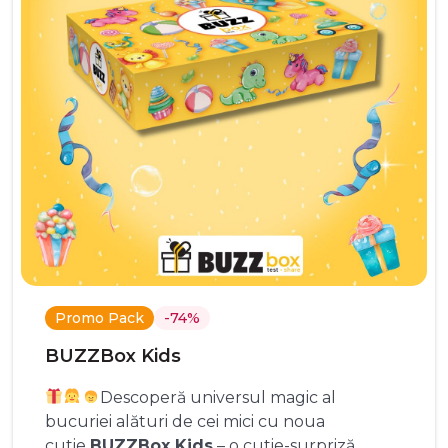
Promo Pack
-74%
BUZZBox Kids
Descoperă universul magic al
bucuriei alături de cei mici cu noua
cutie
BUZZBox Kids
– o cutie-surpriză