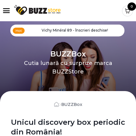
0
Vichy Minéral 89 - înscrieri deschise!
BUZZBox
Cutia lunară cu surprize marca
BUZZStore
›
BUZZBox
Unicul discovery box periodic
din România!