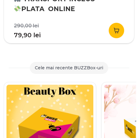
PLATA ONLINE
Prețul
290,00
lei
inițial
Prețul
79,90
lei
a
curent
fost:
este:
290,00 lei.
79,90 lei.
Cele mai recente BUZZBox-uri