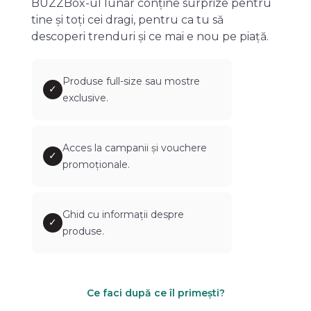
BUZZBox-ul lunar conține surprize pentru
tine și toți cei dragi, pentru ca tu să
descoperi trenduri și ce mai e nou pe piață.
Produse full-size sau mostre
✓
exclusive.
Acces la campanii și vouchere
✓
promoționale.
Ghid cu informații despre
✓
produse.
Ce faci după ce îl primești?