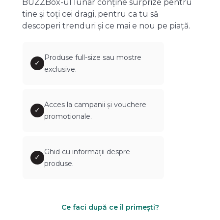
BUZZBox-ul lunar conține surprize pentru
tine și toți cei dragi, pentru ca tu să
descoperi trenduri și ce mai e nou pe piață.
Produse full-size sau mostre
✓
exclusive.
Acces la campanii și vouchere
✓
promoționale.
Ghid cu informații despre
✓
produse.
Ce faci după ce îl primești?