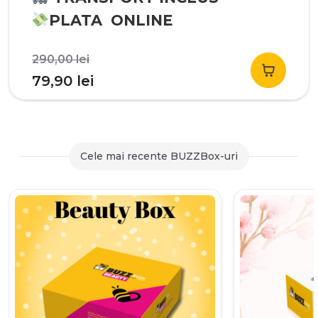
PLATA ONLINE
Prețul
290,00
lei
inițial
Prețul
79,90
lei
a
curent
fost:
este:
290,00 lei.
79,90 lei.
Cele mai recente BUZZBox-uri