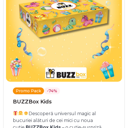
Promo Pack
-74%
BUZZBox Kids
Descoperă universul magic al
bucuriei alături de cei mici cu noua
cutie
BUZZBox Kids
– o cutie-surpriză