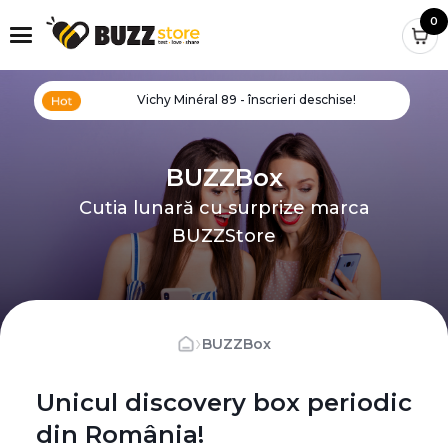
0
Vichy Minéral 89 - înscrieri deschise!
BUZZBox
Cutia lunară cu surprize marca
BUZZStore
›
BUZZBox
Unicul discovery box periodic
din România!