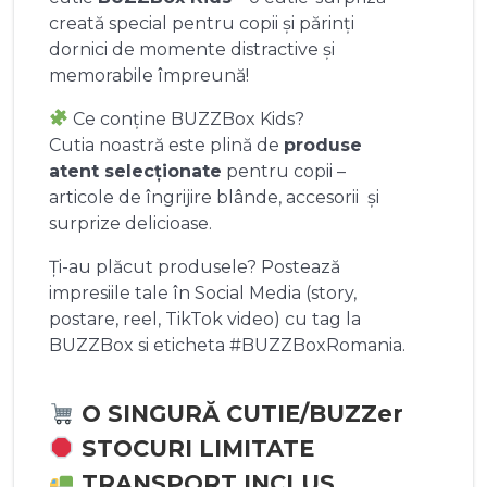
creată special pentru copii și părinți
dornici de momente distractive și
memorabile împreună!
Ce conține BUZZBox Kids?
Cutia noastră este plină de
produse
atent selecționate
pentru copii –
articole de îngrijire blânde, accesorii și
surprize delicioase.
Ți-au plăcut produsele? Postează
impresiile tale în Social Media (story,
postare, reel, TikTok video) cu tag la
BUZZBox si eticheta #BUZZBoxRomania.
O SINGURĂ CUTIE/BUZZer
STOCURI LIMITATE
TRANSPORT INCLUS