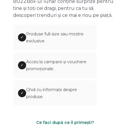
BUZZBox-ul lunar conține surprize pentru
tine și toți cei dragi, pentru ca tu să
descoperi trenduri și ce mai e nou pe piață.
Produse full-size sau mostre
✓
exclusive.
Acces la campanii și vouchere
✓
promoționale.
Ghid cu informații despre
✓
produse.
Ce faci după ce îl primești?