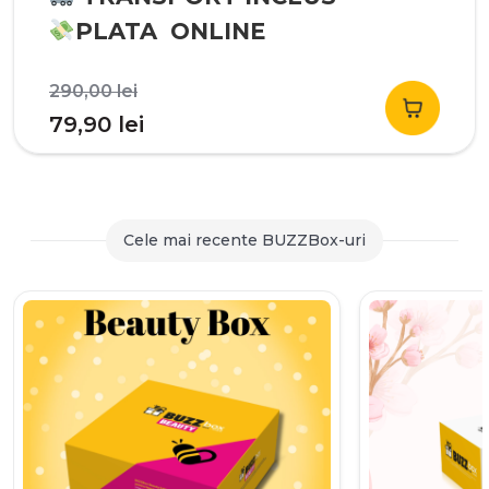
PLATA ONLINE
Prețul
290,00
lei
inițial
Prețul
79,90
lei
a
curent
fost:
este:
290,00 lei.
79,90 lei.
Cele mai recente BUZZBox-uri