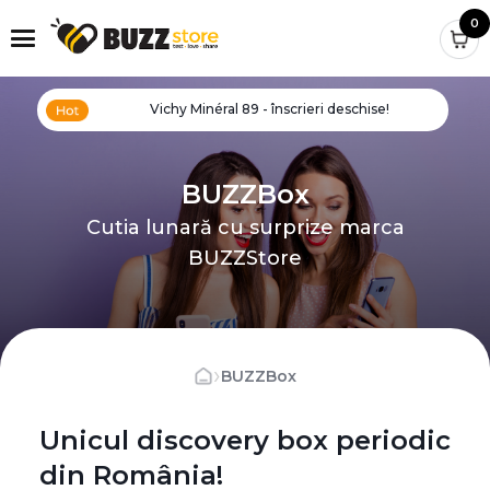
0
Vichy Minéral 89 - înscrieri deschise!
BUZZBox
Cutia lunară cu surprize marca
BUZZStore
›
BUZZBox
Unicul discovery box periodic
din România!