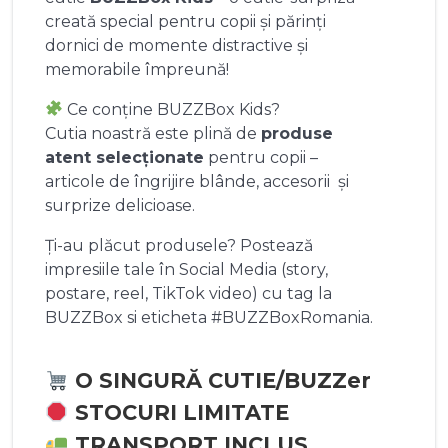
creată special pentru copii și părinți
dornici de momente distractive și
memorabile împreună!
Ce conține BUZZBox Kids?
Cutia noastră este plină de
produse
atent selecționate
pentru copii –
articole de îngrijire blânde, accesorii și
surprize delicioase.
Ți-au plăcut produsele? Postează
impresiile tale în Social Media (story,
postare, reel, TikTok video) cu tag la
BUZZBox si eticheta #BUZZBoxRomania.
O SINGURĂ CUTIE/BUZZer
STOCURI LIMITATE
TRANSPORT INCLUS