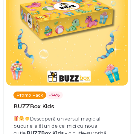
Promo Pack
-74%
BUZZBox Kids
Descoperă universul magic al
bucuriei alături de cei mici cu noua
cutie
BUZZBox Kids
– o cutie-surpriză