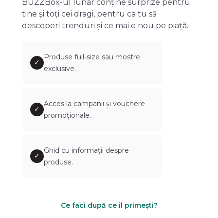
BUZZBox-ul lunar conține surprize pentru
tine și toți cei dragi, pentru ca tu să
descoperi trenduri și ce mai e nou pe piață.
Produse full-size sau mostre
✓
exclusive.
Acces la campanii și vouchere
✓
promoționale.
Ghid cu informații despre
✓
produse.
Ce faci după ce îl primești?