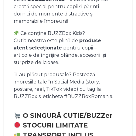
creată special pentru copii și părinți
dornici de momente distractive și
memorabile împreună!
Ce conține BUZZBox Kids?
Cutia noastră este plină de
produse
atent selecționate
pentru copii –
articole de îngrijire blânde, accesorii și
surprize delicioase.
Ți-au plăcut produsele? Postează
impresiile tale în Social Media (story,
postare, reel, TikTok video) cu tag la
BUZZBox si eticheta #BUZZBoxRomania.
O SINGURĂ CUTIE/BUZZer
STOCURI LIMITATE
TRANSPORT INCLUS