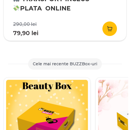
PLATA ONLINE
Prețul
290,00
lei
inițial
Prețul
79,90
lei
a
curent
fost:
este:
290,00 lei.
79,90 lei.
Cele mai recente BUZZBox-uri