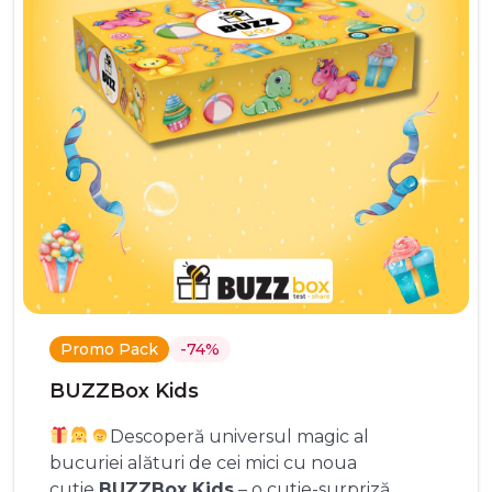
Promo Pack
-74%
BUZZBox Kids
Descoperă universul magic al
bucuriei alături de cei mici cu noua
cutie
BUZZBox Kids
– o cutie-surpriză