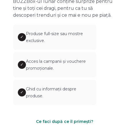
BUZZBox-ul lunar conține surprize pentru
tine și toți cei dragi, pentru ca tu să
descoperi trenduri și ce mai e nou pe piață.
Produse full-size sau mostre
✓
exclusive.
Acces la campanii și vouchere
✓
promoționale.
Ghid cu informații despre
✓
produse.
Ce faci după ce îl primești?