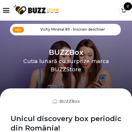
0
Vichy Minéral 89 - înscrieri deschise!
BUZZBox
Cutia lunară cu surprize marca
BUZZStore
›
BUZZBox
Unicul discovery box periodic
din România!