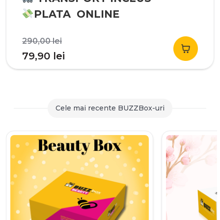
PLATA ONLINE
Prețul
290,00
lei
inițial
Prețul
79,90
lei
a
curent
fost:
este:
290,00 lei.
79,90 lei.
Cele mai recente BUZZBox-uri