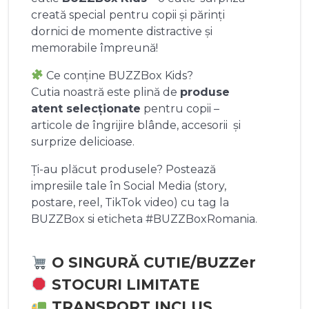
creată special pentru copii și părinți
dornici de momente distractive și
memorabile împreună!
Ce conține BUZZBox Kids?
Cutia noastră este plină de
produse
atent selecționate
pentru copii –
articole de îngrijire blânde, accesorii și
surprize delicioase.
Ți-au plăcut produsele? Postează
impresiile tale în Social Media (story,
postare, reel, TikTok video) cu tag la
BUZZBox si eticheta #BUZZBoxRomania.
O SINGURĂ CUTIE/BUZZer
STOCURI LIMITATE
TRANSPORT INCLUS