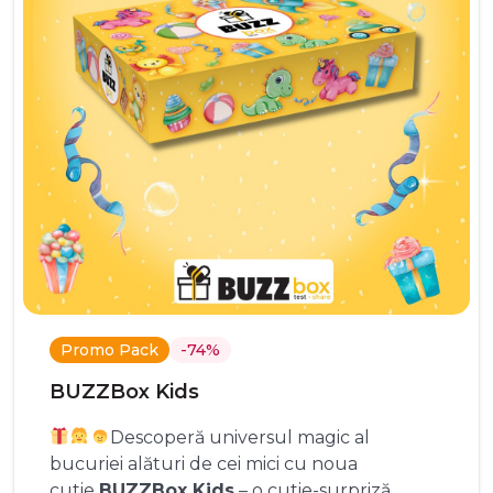
Promo Pack
-74%
BUZZBox Kids
Descoperă universul magic al
bucuriei alături de cei mici cu noua
cutie
BUZZBox Kids
– o cutie-surpriză