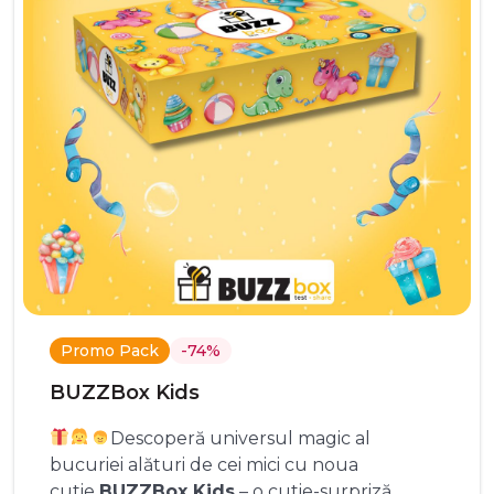
Promo Pack
-74%
BUZZBox Kids
Descoperă universul magic al
bucuriei alături de cei mici cu noua
cutie
BUZZBox Kids
– o cutie-surpriză