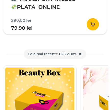
PLATA ONLINE
Prețul
290,00
lei
inițial
Prețul
79,90
lei
a
curent
fost:
este:
290,00 lei.
79,90 lei.
Cele mai recente BUZZBox-uri