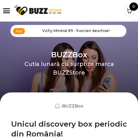
0
Vichy Minéral 89 - înscrieri deschise!
BUZZBox
Cutia lunară cu surprize marca
BUZZStore
›
BUZZBox
Unicul discovery box periodic
din România!