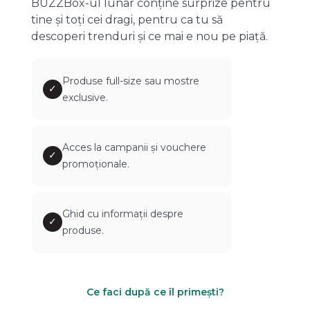
BUZZBox-ul lunar conține surprize pentru
tine și toți cei dragi, pentru ca tu să
descoperi trenduri și ce mai e nou pe piață.
Produse full-size sau mostre
✓
exclusive.
Acces la campanii și vouchere
✓
promoționale.
Ghid cu informații despre
✓
produse.
Ce faci după ce îl primești?