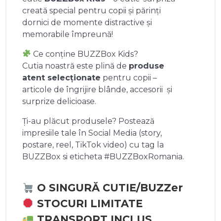
creată special pentru copii și părinți
dornici de momente distractive și
memorabile împreună!
Ce conține BUZZBox Kids?
Cutia noastră este plină de
produse
atent selecționate
pentru copii –
articole de îngrijire blânde, accesorii și
surprize delicioase.
Ți-au plăcut produsele? Postează
impresiile tale în Social Media (story,
postare, reel, TikTok video) cu tag la
BUZZBox si eticheta #BUZZBoxRomania.
O SINGURĂ CUTIE/BUZZer
STOCURI LIMITATE
TRANSPORT INCLUS