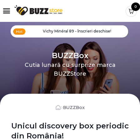
0
Vichy Minéral 89 - înscrieri deschise!
BUZZBox
Cutia lunară cu surprize marca
BUZZStore
›
BUZZBox
Unicul discovery box periodic
din România!