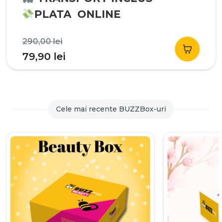
PLATA ONLINE
Prețul
290,00
lei
inițial
Prețul
79,90
lei
a
curent
fost:
este:
290,00 lei.
79,90 lei.
Cele mai recente BUZZBox-uri