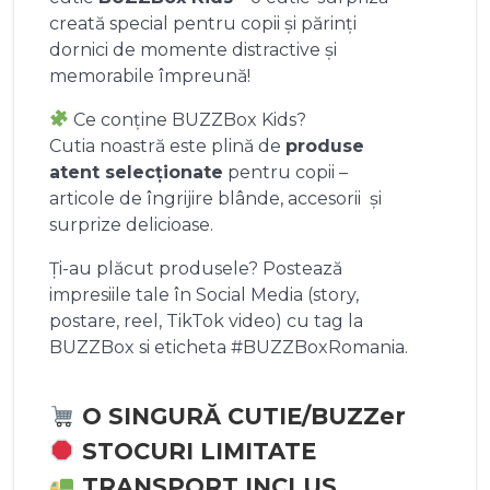
creată special pentru copii și părinți
dornici de momente distractive și
memorabile împreună!
Ce conține BUZZBox Kids?
Cutia noastră este plină de
produse
atent selecționate
pentru copii –
articole de îngrijire blânde, accesorii și
surprize delicioase.
Ți-au plăcut produsele? Postează
impresiile tale în Social Media (story,
postare, reel, TikTok video) cu tag la
BUZZBox si eticheta #BUZZBoxRomania.
O SINGURĂ CUTIE/BUZZer
STOCURI LIMITATE
TRANSPORT INCLUS