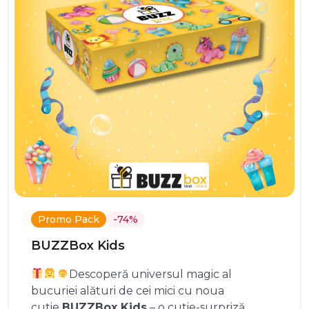
Promo Pack
-74%
BUZZBox Kids
Descoperă universul magic al
bucuriei alături de cei mici cu noua
cutie
BUZZBox Kids
– o cutie-surpriză