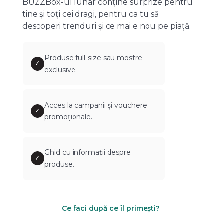
BUZZBox-ul lunar conține surprize pentru
tine și toți cei dragi, pentru ca tu să
descoperi trenduri și ce mai e nou pe piață.
Produse full-size sau mostre
✓
exclusive.
Acces la campanii și vouchere
✓
promoționale.
Ghid cu informații despre
✓
produse.
Ce faci după ce îl primești?