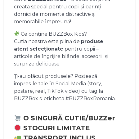
creată special pentru copii și părinți
dornici de momente distractive și
memorabile împreună!
Ce conține BUZZBox Kids?
Cutia noastră este plină de
produse
atent selecționate
pentru copii –
articole de îngrijire blânde, accesorii și
surprize delicioase.
Ți-au plăcut produsele? Postează
impresiile tale în Social Media (story,
postare, reel, TikTok video) cu tag la
BUZZBox si eticheta #BUZZBoxRomania.
O SINGURĂ CUTIE/BUZZer
STOCURI LIMITATE
TRANSPORT INCLUS