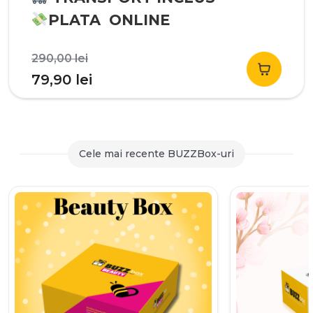
PLATA ONLINE
Prețul
290,00
lei
inițial
Prețul
79,90
lei
a
curent
fost:
este:
290,00 lei.
79,90 lei.
Cele mai recente BUZZBox-uri