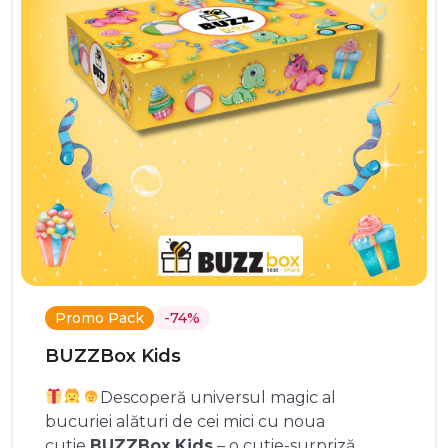
Promo Pack
-74%
BUZZBox Kids
Descoperă universul magic al
bucuriei alături de cei mici cu noua
cutie
BUZZBox Kids
– o cutie-surpriză