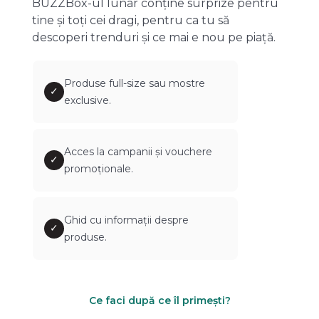
BUZZBox-ul lunar conține surprize pentru
tine și toți cei dragi, pentru ca tu să
descoperi trenduri și ce mai e nou pe piață.
Produse full-size sau mostre
✓
exclusive.
Acces la campanii și vouchere
✓
promoționale.
Ghid cu informații despre
✓
produse.
Ce faci după ce îl primești?