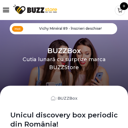
0
Vichy Minéral 89 - înscrieri deschise!
BUZZBox
Cutia lunară cu surprize marca
BUZZStore
›
BUZZBox
Unicul discovery box periodic
din România!