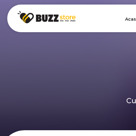
Acas
Cu