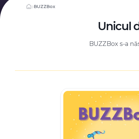
›
BUZZBox
Unicul 
BUZZBox s-a născ