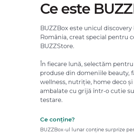
Ce este BUZ
BUZZBox este unicul discovery 
România, creat special pentru 
BUZZStore.
În fiecare lună, selectăm pentru
produse din domeniile beauty, f
wellness, nutriție, home deco și
ambalate cu grijă într-o cutie s
testare.
Ce conține?
BUZZBox-ul lunar conține surprize pentru