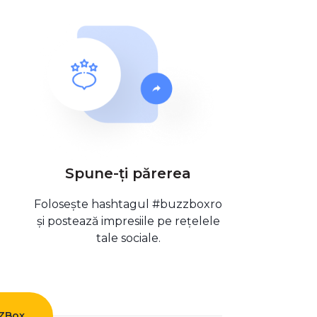
Spune-ți părerea
Folosește hashtagul #buzzboxro
și postează impresiile pe rețelele
tale sociale.
ZZBox