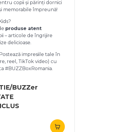
ntru copii și părinți dornici
și memorabile împreună!
Kids?
 de
produse atent
 – articole de îngrijire
ize delicioase.
ostează impresiile tale în
re, reel, TikTok video) cu
heta #BUZZBoxRomania.
TIE/BUZZer
TATE
NCLUS
rețul