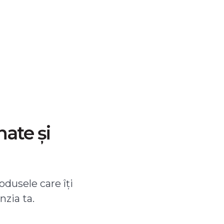
nate și
odusele care îți
nzia ta.