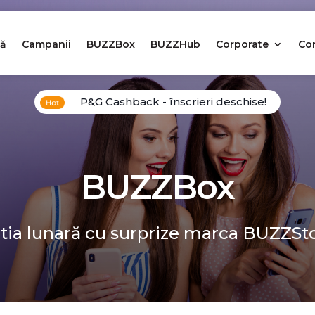
ă
Campanii
BUZZBox
BUZZHub
Corporate
Co
P&G Cashback - înscrieri deschise!
BUZZBox
tia lunară cu surprize marca BUZZSt