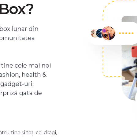
ZBox?
box lunar din
comunitatea
 tine cele mai noi
ashion, health &
 gadget-uri,
urpriză gata de
 tine și toți cei dragi,