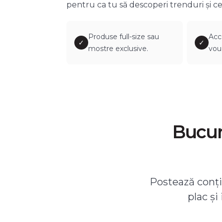
pentru ca tu să descoperi trenduri și ce
Produse full-size sau
Acc
✓
✓
mostre exclusive.
vou
Bucură
Postează conțin
plac și