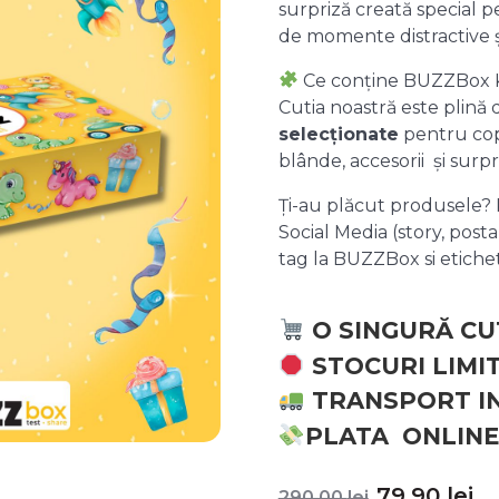
surpriză creată special pe
de momente distractive 
Ce conține BUZZBox 
Cutia noastră este plină
selecționate
pentru copii
blânde, accesorii și surpr
Ți-au plăcut produsele? P
Social Media (story, posta
tag la BUZZBox si etic
O SINGURĂ CU
STOCURI LIMI
TRANSPORT I
PLATA ONLINE
Prețul
P
79,90
lei
290,00
lei