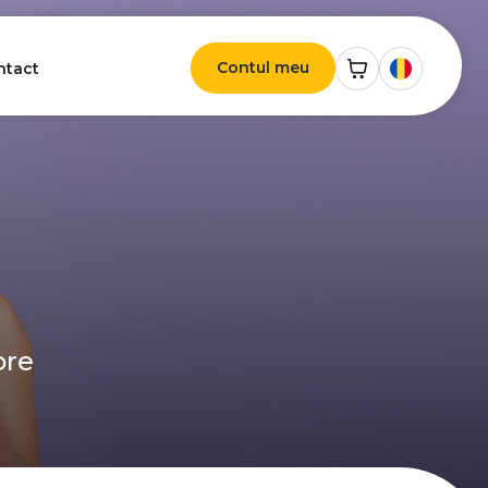
Contul meu
ntact
ore