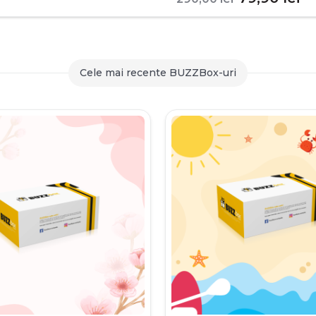
inițial
c
a
es
fost:
79
Cele mai recente BUZZBox-uri
290,00 le