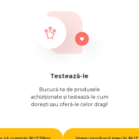
Testează-le
Bucură-te de produsele
achiziționate și testează-le cum
dorești sau oferă-le celor dragi!
u să cumpăr BUZZBox
Vreau produsul meu în BU