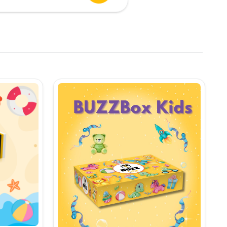
urent
te:
,90 lei.
i.