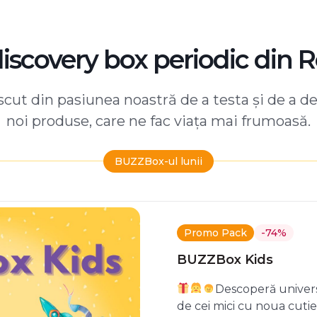
discovery box periodic din 
ut din pasiunea noastră de a testa și de a d
noi produse, care ne fac viața mai frumoasă.
BUZZBox-ul lunii
Promo Pack
-74%
BUZZBox Kids
Descoperă univers
de cei mici cu noua cuti