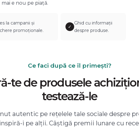
 mai e nou pe piață.
es la campanii și
Ghid cu informații
✓
chere promoționale.
despre produse.
Ce faci după ce îl primești?
-te de produsele achizițio
testează-le
ut autentic pe rețelele tale sociale despre pr
 inspiră-i pe alții. Câștigă premii lunare cu rece