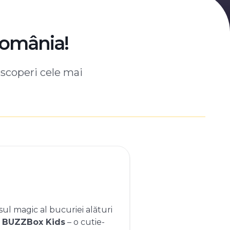
România!
escoperi cele mai
ul magic al bucuriei alături
e
BUZZBox Kids
– o cutie-