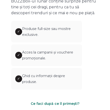
BUZZBox-ul lunar conține surprize pentru
tine și toți cei dragi, pentru ca tu să
descoperi trenduri și ce mai e nou pe piață.
Produse full-size sau mostre
✓
exclusive.
Acces la campanii și vouchere
✓
promoționale.
Ghid cu informații despre
✓
produse.
Ce faci după ce îl primești?