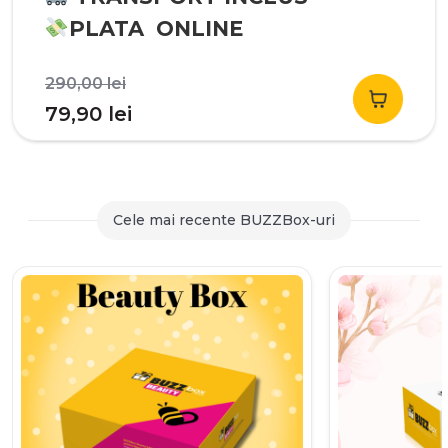
PLATA ONLINE
Prețul
290,00
lei
inițial
Prețul
79,90
lei
a
curent
fost:
este:
290,00 lei.
79,90 lei.
Cele mai recente BUZZBox-uri