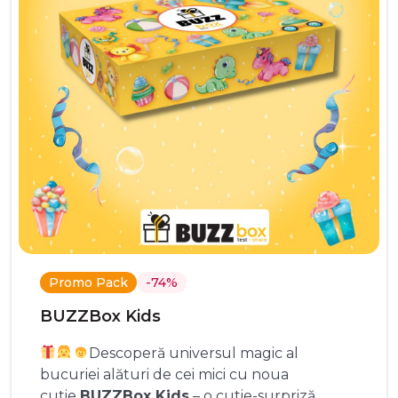
Promo Pack
-74%
BUZZBox Kids
Descoperă universul magic al
bucuriei alături de cei mici cu noua
cutie
BUZZBox Kids
– o cutie-surpriză