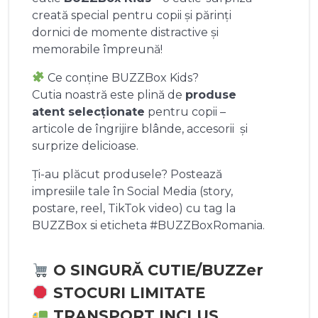
creată special pentru copii și părinți
dornici de momente distractive și
memorabile împreună!
Ce conține BUZZBox Kids?
Cutia noastră este plină de
produse
atent selecționate
pentru copii –
articole de îngrijire blânde, accesorii și
surprize delicioase.
Ți-au plăcut produsele? Postează
impresiile tale în Social Media (story,
postare, reel, TikTok video) cu tag la
BUZZBox si eticheta #BUZZBoxRomania.
O SINGURĂ CUTIE/BUZZer
STOCURI LIMITATE
TRANSPORT INCLUS