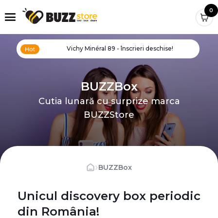
0
Vichy Minéral 89 - înscrieri deschise!
BUZZBox
Cutia lunară cu surprize marca
BUZZStore
›
BUZZBox
Unicul discovery box periodic
din România!