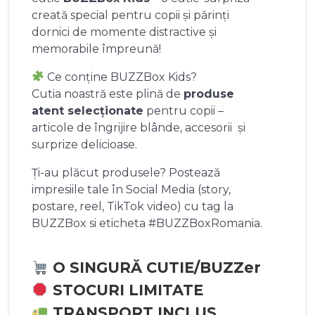
creată special pentru copii și părinți
dornici de momente distractive și
memorabile împreună!
Ce conține BUZZBox Kids?
Cutia noastră este plină de
produse
atent selecționate
pentru copii –
articole de îngrijire blânde, accesorii și
surprize delicioase.
Ți-au plăcut produsele? Postează
impresiile tale în Social Media (story,
postare, reel, TikTok video) cu tag la
BUZZBox si eticheta #BUZZBoxRomania.
O SINGURĂ CUTIE/BUZZer
STOCURI LIMITATE
TRANSPORT INCLUS