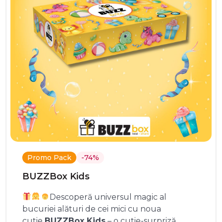
Promo Pack
-74%
BUZZBox Kids
Descoperă universul magic al
bucuriei alături de cei mici cu noua
cutie
BUZZBox Kids
– o cutie-surpriză