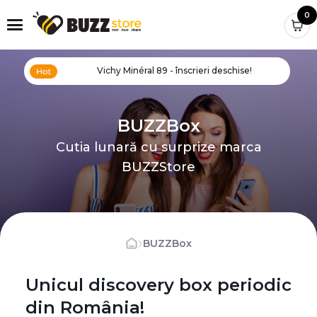
0
Vichy Minéral 89 - înscrieri deschise!
BUZZBox
Cutia lunară cu surprize marca
BUZZStore
›
BUZZBox
Unicul discovery box periodic
din România!