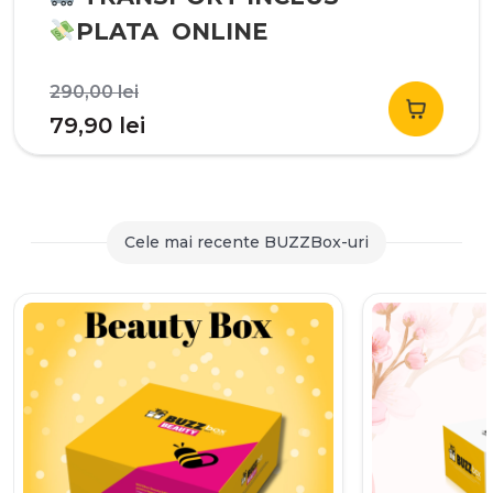
PLATA ONLINE
Prețul
290,00
lei
inițial
Prețul
79,90
lei
a
curent
fost:
este:
290,00 lei.
79,90 lei.
Cele mai recente BUZZBox-uri