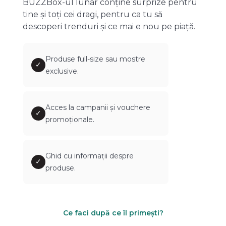
BUZZBox-ul lunar conține surprize pentru
tine și toți cei dragi, pentru ca tu să
descoperi trenduri și ce mai e nou pe piață.
Produse full-size sau mostre
✓
exclusive.
Acces la campanii și vouchere
✓
promoționale.
Ghid cu informații despre
✓
produse.
Ce faci după ce îl primești?