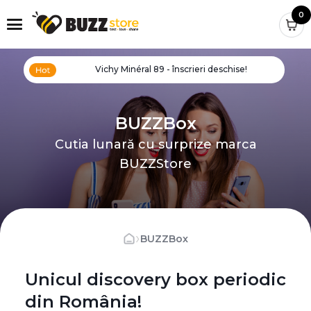
0
Vichy Minéral 89 - înscrieri deschise!
BUZZBox
Cutia lunară cu surprize marca
BUZZStore
›
BUZZBox
Unicul discovery box periodic
din România!