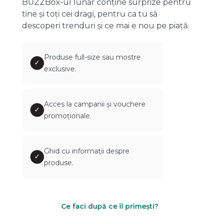
BUZZBox-ul lunar conține surprize pentru
tine și toți cei dragi, pentru ca tu să
descoperi trenduri și ce mai e nou pe piață.
Produse full-size sau mostre
✓
exclusive.
Acces la campanii și vouchere
✓
promoționale.
Ghid cu informații despre
✓
produse.
Ce faci după ce îl primești?