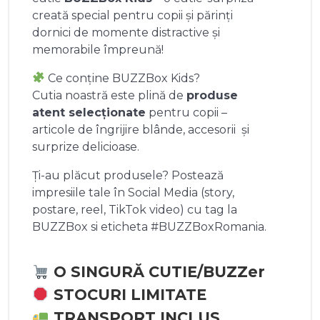
creată special pentru copii și părinți
dornici de momente distractive și
memorabile împreună!
Ce conține BUZZBox Kids?
Cutia noastră este plină de
produse
atent selecționate
pentru copii –
articole de îngrijire blânde, accesorii și
surprize delicioase.
Ți-au plăcut produsele? Postează
impresiile tale în Social Media (story,
postare, reel, TikTok video) cu tag la
BUZZBox si eticheta #BUZZBoxRomania.
O SINGURĂ CUTIE/BUZZer
STOCURI LIMITATE
TRANSPORT INCLUS