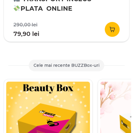
PLATA ONLINE
Prețul
290,00
lei
inițial
Prețul
79,90
lei
a
curent
fost:
este:
290,00 lei.
79,90 lei.
Cele mai recente BUZZBox-uri