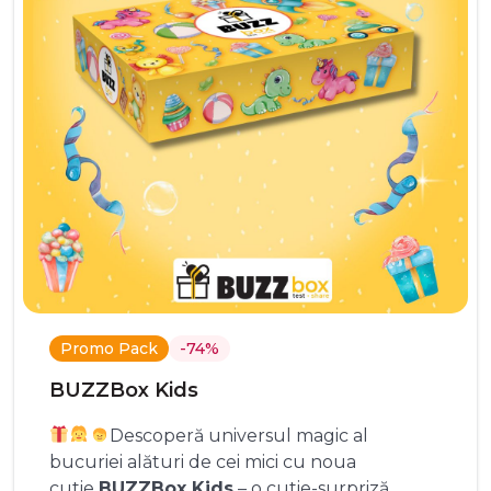
Promo Pack
-74%
BUZZBox Kids
Descoperă universul magic al
bucuriei alături de cei mici cu noua
cutie
BUZZBox Kids
– o cutie-surpriză