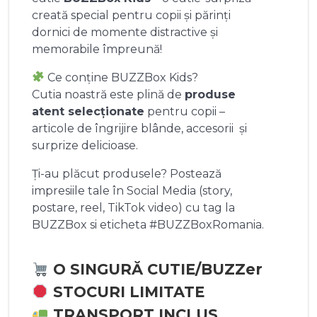
creată special pentru copii și părinți
dornici de momente distractive și
memorabile împreună!
Ce conține BUZZBox Kids?
Cutia noastră este plină de
produse
atent selecționate
pentru copii –
articole de îngrijire blânde, accesorii și
surprize delicioase.
Ți-au plăcut produsele? Postează
impresiile tale în Social Media (story,
postare, reel, TikTok video) cu tag la
BUZZBox si eticheta #BUZZBoxRomania.
O SINGURĂ CUTIE/BUZZer
STOCURI LIMITATE
TRANSPORT INCLUS