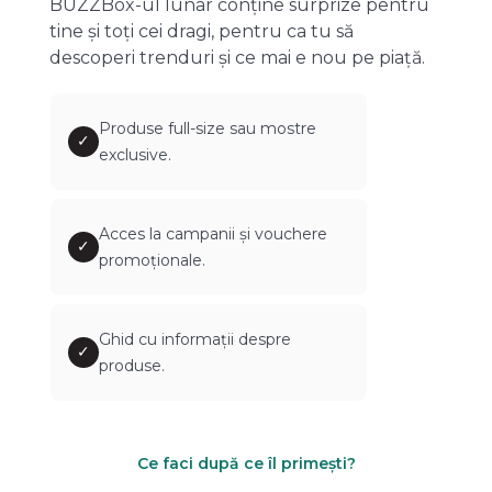
BUZZBox-ul lunar conține surprize pentru
tine și toți cei dragi, pentru ca tu să
descoperi trenduri și ce mai e nou pe piață.
Produse full-size sau mostre
✓
exclusive.
Acces la campanii și vouchere
✓
promoționale.
Ghid cu informații despre
✓
produse.
Ce faci după ce îl primești?