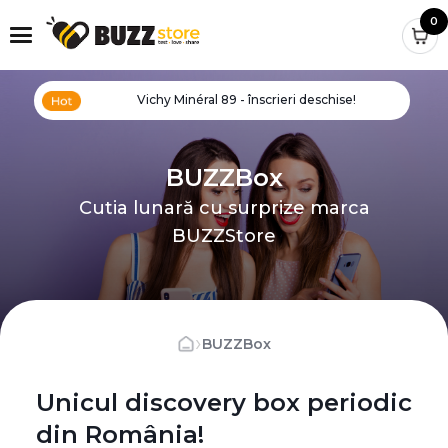
0
Vichy Minéral 89 - înscrieri deschise!
BUZZBox
Cutia lunară cu surprize marca
BUZZStore
›
BUZZBox
Unicul discovery box periodic
din România!