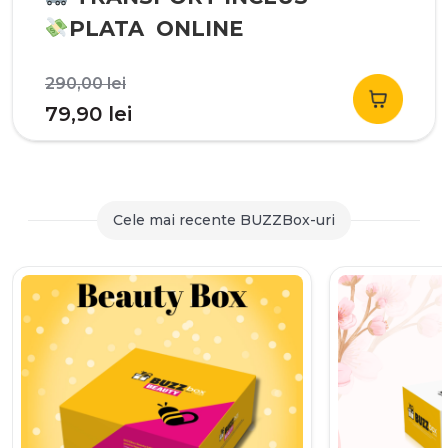
PLATA ONLINE
Prețul
290,00
lei
inițial
Prețul
79,90
lei
a
curent
fost:
este:
290,00 lei.
79,90 lei.
Cele mai recente BUZZBox-uri