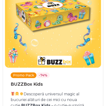
Promo Pack
-74%
BUZZBox Kids
Descoperă universul magic al
bucuriei alături de cei mici cu noua
cutie
BUZZBox Kids
– o cutie-surpriză