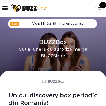
0
Vichy Minéral 89 - înscrieri deschise!
BUZZBox
Cutia lunară cu surprize marca
BUZZStore
›
BUZZBox
Unicul discovery box periodic
din România!