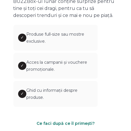
BUZZBox-ul lunar conține surprize pentru
tine și toți cei dragi, pentru ca tu să
descoperi trenduri și ce mai e nou pe piață.
Produse full-size sau mostre
✓
exclusive.
Acces la campanii și vouchere
✓
promoționale.
Ghid cu informații despre
✓
produse.
Ce faci după ce îl primești?