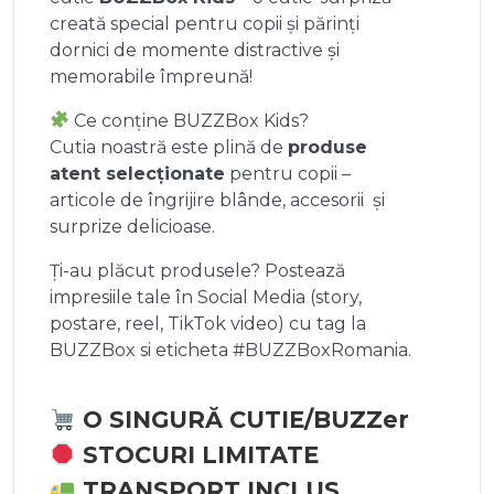
creată special pentru copii și părinți
dornici de momente distractive și
memorabile împreună!
Ce conține BUZZBox Kids?
Cutia noastră este plină de
produse
atent selecționate
pentru copii –
articole de îngrijire blânde, accesorii și
surprize delicioase.
Ți-au plăcut produsele? Postează
impresiile tale în Social Media (story,
postare, reel, TikTok video) cu tag la
BUZZBox si eticheta #BUZZBoxRomania.
O SINGURĂ CUTIE/BUZZer
STOCURI LIMITATE
TRANSPORT INCLUS