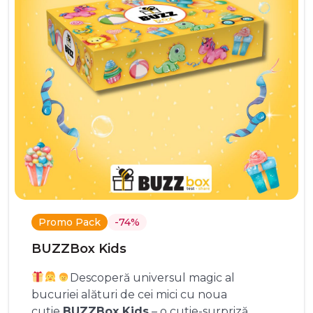
Promo Pack
-74%
BUZZBox Kids
Descoperă universul magic al
bucuriei alături de cei mici cu noua
cutie
BUZZBox Kids
– o cutie-surpriză