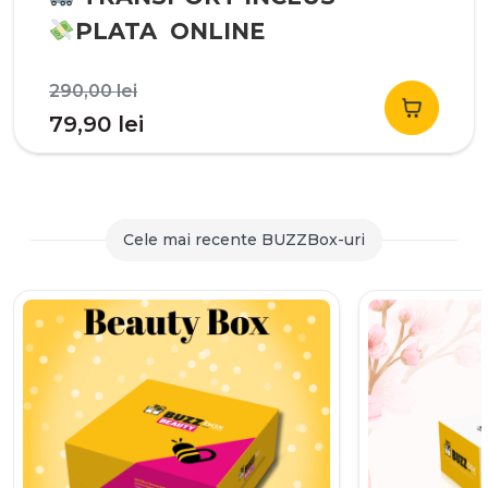
PLATA ONLINE
Prețul
290,00
lei
inițial
Prețul
79,90
lei
a
curent
fost:
este:
290,00 lei.
79,90 lei.
Cele mai recente BUZZBox-uri