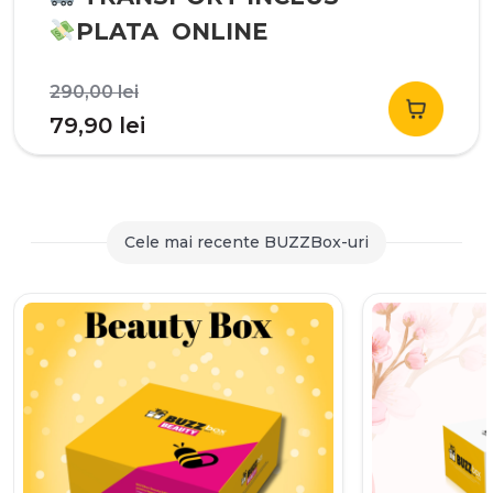
PLATA ONLINE
Prețul
290,00
lei
inițial
Prețul
79,90
lei
a
curent
fost:
este:
290,00 lei.
79,90 lei.
Cele mai recente BUZZBox-uri