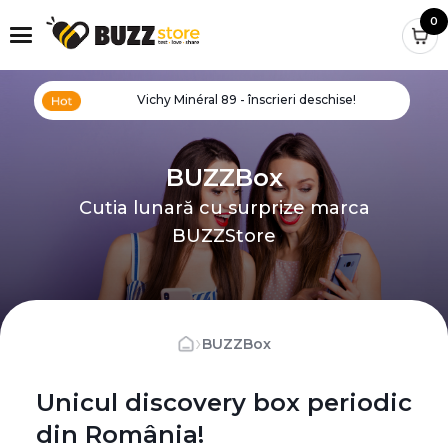
0
Vichy Minéral 89 - înscrieri deschise!
BUZZBox
Cutia lunară cu surprize marca
BUZZStore
›
BUZZBox
Unicul discovery box periodic
din România!