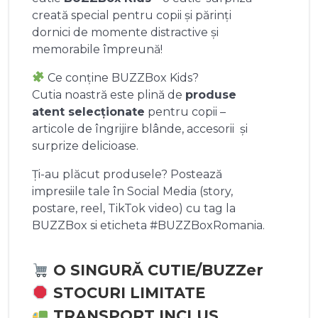
creată special pentru copii și părinți
dornici de momente distractive și
memorabile împreună!
Ce conține BUZZBox Kids?
Cutia noastră este plină de
produse
atent selecționate
pentru copii –
articole de îngrijire blânde, accesorii și
surprize delicioase.
Ți-au plăcut produsele? Postează
impresiile tale în Social Media (story,
postare, reel, TikTok video) cu tag la
BUZZBox si eticheta #BUZZBoxRomania.
O SINGURĂ CUTIE/BUZZer
STOCURI LIMITATE
TRANSPORT INCLUS