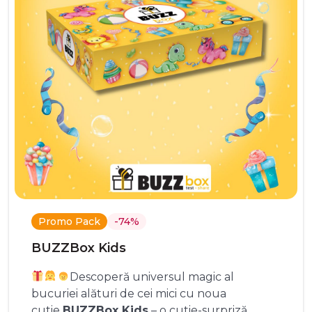
Promo Pack
-74%
BUZZBox Kids
Descoperă universul magic al
bucuriei alături de cei mici cu noua
cutie
BUZZBox Kids
– o cutie-surpriză