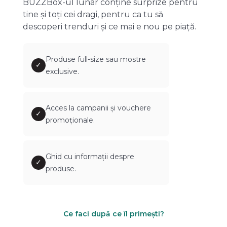
BUZZBox-ul lunar conține surprize pentru
tine și toți cei dragi, pentru ca tu să
descoperi trenduri și ce mai e nou pe piață.
Produse full-size sau mostre
✓
exclusive.
Acces la campanii și vouchere
✓
promoționale.
Ghid cu informații despre
✓
produse.
Ce faci după ce îl primești?