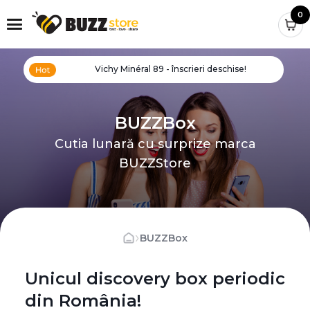
0
Vichy Minéral 89 - înscrieri deschise!
BUZZBox
Cutia lunară cu surprize marca
BUZZStore
›
BUZZBox
Unicul discovery box periodic
din România!