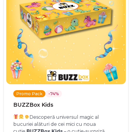
Promo Pack
-74%
BUZZBox Kids
Descoperă universul magic al
bucuriei alături de cei mici cu noua
cutie
BUZZBox Kids
– o cutie-surpriză