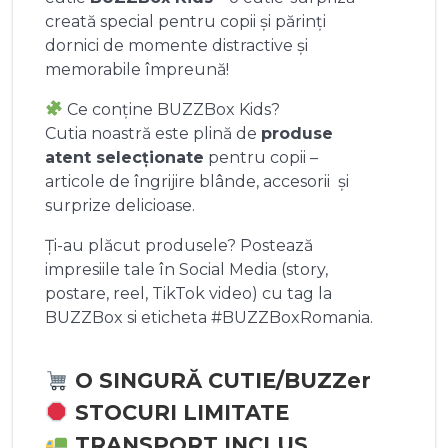
creată special pentru copii și părinți
dornici de momente distractive și
memorabile împreună!
Ce conține BUZZBox Kids?
Cutia noastră este plină de
produse
atent selecționate
pentru copii –
articole de îngrijire blânde, accesorii și
surprize delicioase.
Ți-au plăcut produsele? Postează
impresiile tale în Social Media (story,
postare, reel, TikTok video) cu tag la
BUZZBox si eticheta #BUZZBoxRomania.
O SINGURĂ CUTIE/BUZZer
STOCURI LIMITATE
TRANSPORT INCLUS