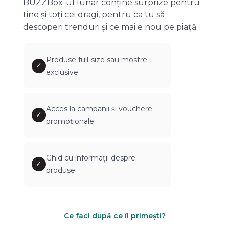
BUZZBox-ul lunar conține surprize pentru
tine și toți cei dragi, pentru ca tu să
descoperi trenduri și ce mai e nou pe piață.
Produse full-size sau mostre
✓
exclusive.
Acces la campanii și vouchere
✓
promoționale.
Ghid cu informații despre
✓
produse.
Ce faci după ce îl primești?