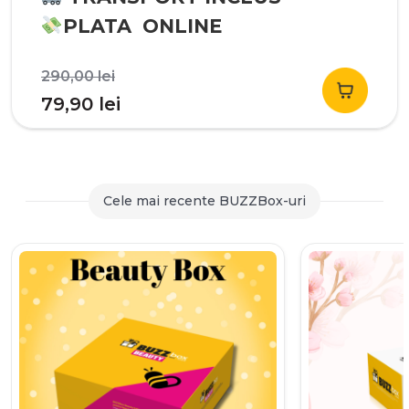
PLATA ONLINE
Prețul
290,00
lei
inițial
Prețul
79,90
lei
a
curent
fost:
este:
290,00 lei.
79,90 lei.
Cele mai recente BUZZBox-uri