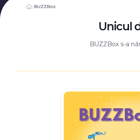
›
BUZZBox
Unicul 
BUZZBox s-a născ