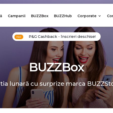
ă
Campanii
BUZZBox
BUZZHub
Corporate
Co
P&G Cashback - înscrieri deschise!
BUZZBox
tia lunară cu surprize marca BUZZSt