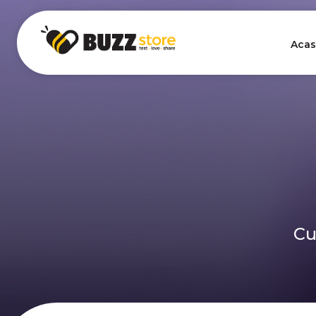
Acas
Cu