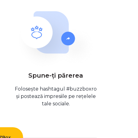
Spune-ți părerea
Folosește hashtagul #buzzboxro
și postează impresiile pe rețelele
tale sociale.
ZZBox