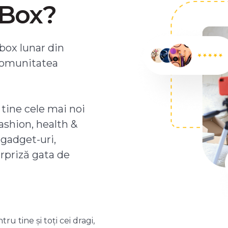
ZBox?
box lunar din
comunitatea
 tine cele mai noi
ashion, health &
 gadget-uri,
urpriză gata de
 tine și toți cei dragi,