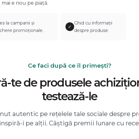
 mai e nou pe piață.
es la campanii și
Ghid cu informații
✓
chere promoționale.
despre produse.
Ce faci după ce îl primești?
-te de produsele achizițio
testează-le
ut autentic pe rețelele tale sociale despre pr
 inspiră-i pe alții. Câștigă premii lunare cu rece