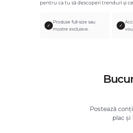
pentru ca tu să descoperi trenduri și ce
Produse full-size sau
Acc
✓
✓
mostre exclusive.
vou
Bucură
Postează conțin
plac și