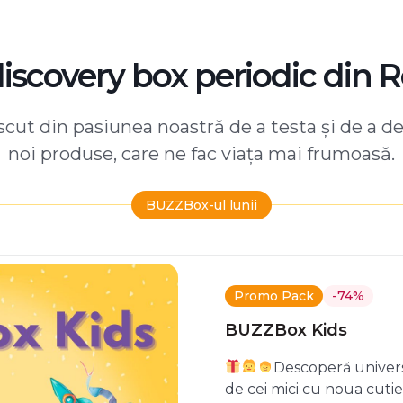
discovery box periodic din 
ut din pasiunea noastră de a testa și de a d
noi produse, care ne fac viața mai frumoasă.
BUZZBox-ul lunii
Promo Pack
-74%
BUZZBox Kids
Descoperă univers
de cei mici cu noua cuti