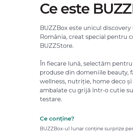
Ce este BUZ
BUZZBox este unicul discovery 
România, creat special pentru 
BUZZStore.
În fiecare lună, selectăm pentru
produse din domeniile beauty, f
wellness, nutriție, home deco și
ambalate cu grijă într-o cutie s
testare.
Ce conține?
BUZZBox-ul lunar conține surprize pentru