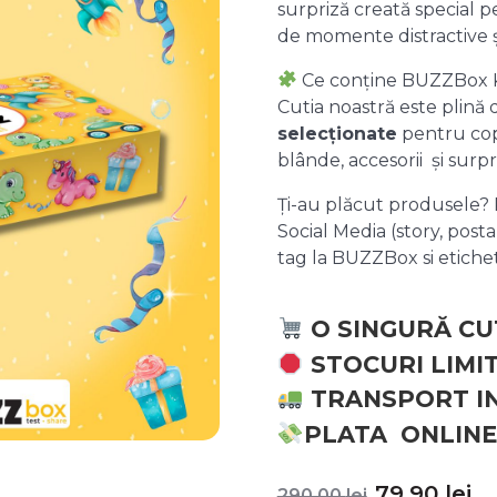
surpriză creată special pe
de momente distractive 
Ce conține BUZZBox 
Cutia noastră este plină
selecționate
pentru copii
blânde, accesorii și surpr
Ți-au plăcut produsele? P
Social Media (story, posta
tag la BUZZBox si etic
O SINGURĂ CU
STOCURI LIMI
TRANSPORT I
PLATA ONLINE
Prețul
P
79,90
lei
290,00
lei