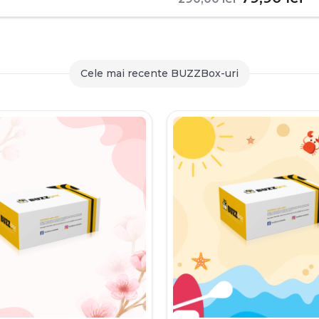
inițial
c
a
es
fost:
79
Cele mai recente BUZZBox-uri
290,00 le