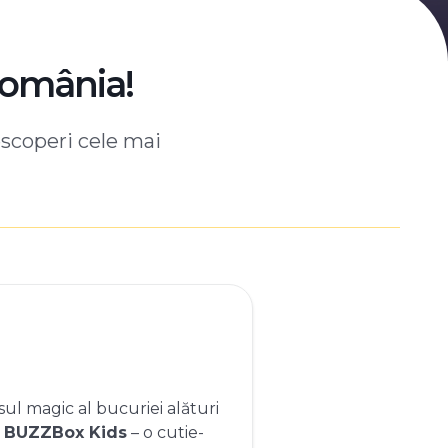
România!
escoperi cele mai
ul magic al bucuriei alături
e
BUZZBox Kids
– o cutie-