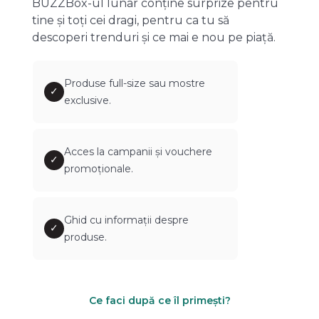
BUZZBox-ul lunar conține surprize pentru
tine și toți cei dragi, pentru ca tu să
descoperi trenduri și ce mai e nou pe piață.
Produse full-size sau mostre
✓
exclusive.
Acces la campanii și vouchere
✓
promoționale.
Ghid cu informații despre
✓
produse.
Ce faci după ce îl primești?