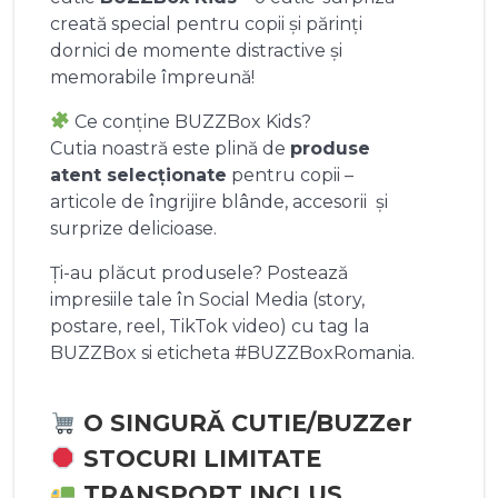
creată special pentru copii și părinți
dornici de momente distractive și
memorabile împreună!
Ce conține BUZZBox Kids?
Cutia noastră este plină de
produse
atent selecționate
pentru copii –
articole de îngrijire blânde, accesorii și
surprize delicioase.
Ți-au plăcut produsele? Postează
impresiile tale în Social Media (story,
postare, reel, TikTok video) cu tag la
BUZZBox si eticheta #BUZZBoxRomania.
O SINGURĂ CUTIE/BUZZer
STOCURI LIMITATE
TRANSPORT INCLUS