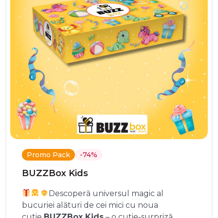
Promo Pack
-74%
BUZZBox Kids
Descoperă universul magic al
bucuriei alături de cei mici cu noua
cutie
BUZZBox Kids
– o cutie-surpriză