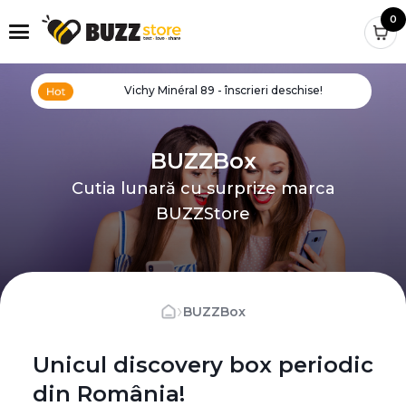
0
Vichy Minéral 89 - înscrieri deschise!
BUZZBox
Cutia lunară cu surprize marca
BUZZStore
›
BUZZBox
Unicul discovery box periodic
din România!