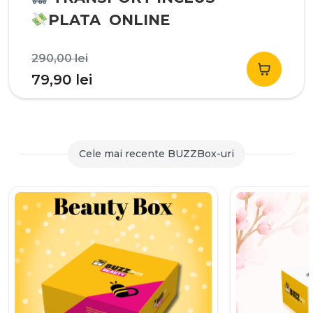
PLATA ONLINE
Prețul
290,00
lei
inițial
Prețul
79,90
lei
a
curent
fost:
este:
290,00 lei.
79,90 lei.
Cele mai recente BUZZBox-uri