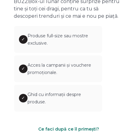
BUZZBox-ul lunar conține surprize pentru
tine și toți cei dragi, pentru ca tu să
descoperi trenduri și ce mai e nou pe piață.
Produse full-size sau mostre
✓
exclusive.
Acces la campanii și vouchere
✓
promoționale.
Ghid cu informații despre
✓
produse.
Ce faci după ce îl primești?