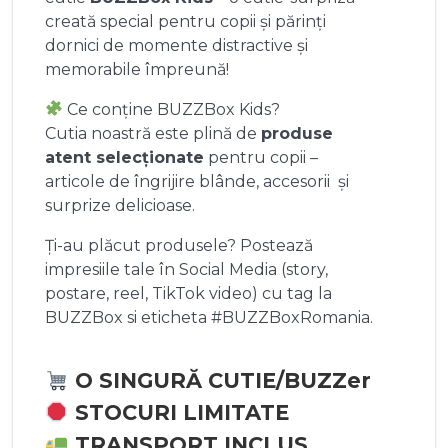
creată special pentru copii și părinți
dornici de momente distractive și
memorabile împreună!
Ce conține BUZZBox Kids?
Cutia noastră este plină de
produse
atent selecționate
pentru copii –
articole de îngrijire blânde, accesorii și
surprize delicioase.
Ți-au plăcut produsele? Postează
impresiile tale în Social Media (story,
postare, reel, TikTok video) cu tag la
BUZZBox si eticheta #BUZZBoxRomania.
O SINGURĂ CUTIE/BUZZer
STOCURI LIMITATE
TRANSPORT INCLUS