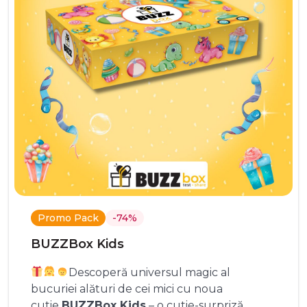
Promo Pack
-74%
BUZZBox Kids
Descoperă universul magic al
bucuriei alături de cei mici cu noua
cutie
BUZZBox Kids
– o cutie-surpriză