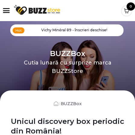
0
Vichy Minéral 89 - înscrieri deschise!
BUZZBox
Cutia lunară cu surprize marca
BUZZStore
›
BUZZBox
Unicul discovery box periodic
din România!