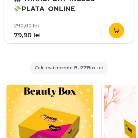
PLATA ONLINE
Prețul
290,00
lei
inițial
Prețul
79,90
lei
a
curent
fost:
este:
290,00 lei.
79,90 lei.
Cele mai recente BUZZBox-uri