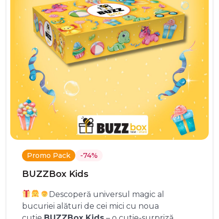
Promo Pack
-74%
BUZZBox Kids
Descoperă universul magic al
bucuriei alături de cei mici cu noua
cutie
BUZZBox Kids
– o cutie-surpriză