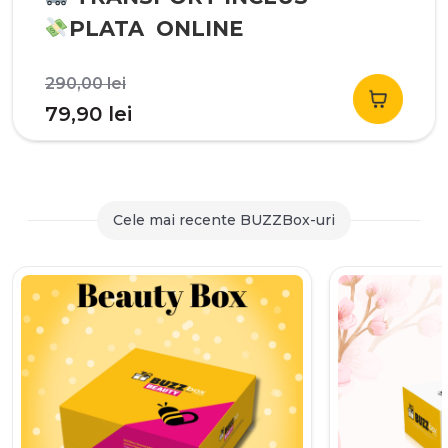
PLATA ONLINE
Prețul
290,00
lei
inițial
Prețul
79,90
lei
a
curent
fost:
este:
290,00 lei.
79,90 lei.
Cele mai recente BUZZBox-uri