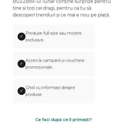
BUZZBox-ul lunar conține surprize pentru
tine și toți cei dragi, pentru ca tu să
descoperi trenduri și ce mai e nou pe piață.
Produse full-size sau mostre
✓
exclusive.
Acces la campanii și vouchere
✓
promoționale.
Ghid cu informații despre
✓
produse.
Ce faci după ce îl primești?