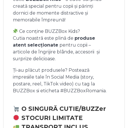
creată special pentru copii și părinți
dornici de momente distractive și
memorabile împreună!
Ce conține BUZZBox Kids?
Cutia noastră este plină de
produse
atent selecționate
pentru copii –
articole de îngrijire blânde, accesorii și
surprize delicioase.
Ți-au plăcut produsele? Postează
impresiile tale în Social Media (story,
postare, reel, TikTok video) cu tag la
BUZZBox si eticheta #BUZZBoxRomania.
O SINGURĂ CUTIE/BUZZer
STOCURI LIMITATE
TRANSPORT INCLUS