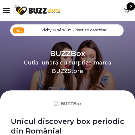
0
Vichy Minéral 89 - înscrieri deschise!
BUZZBox
Cutia lunară cu surprize marca
BUZZStore
›
BUZZBox
Unicul discovery box periodic
din România!