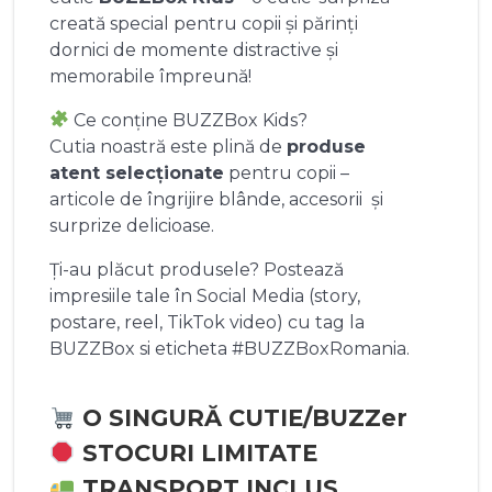
creată special pentru copii și părinți
dornici de momente distractive și
memorabile împreună!
Ce conține BUZZBox Kids?
Cutia noastră este plină de
produse
atent selecționate
pentru copii –
articole de îngrijire blânde, accesorii și
surprize delicioase.
Ți-au plăcut produsele? Postează
impresiile tale în Social Media (story,
postare, reel, TikTok video) cu tag la
BUZZBox si eticheta #BUZZBoxRomania.
O SINGURĂ CUTIE/BUZZer
STOCURI LIMITATE
TRANSPORT INCLUS