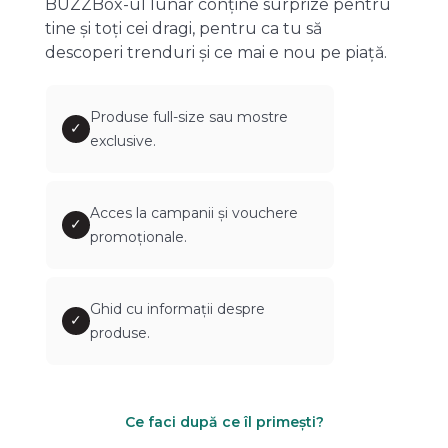
BUZZBox-ul lunar conține surprize pentru
tine și toți cei dragi, pentru ca tu să
descoperi trenduri și ce mai e nou pe piață.
Produse full-size sau mostre
✓
exclusive.
Acces la campanii și vouchere
✓
promoționale.
Ghid cu informații despre
✓
produse.
Ce faci după ce îl primești?