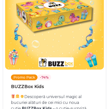
Promo Pack
-74%
BUZZBox Kids
Descoperă universul magic al
bucuriei alături de cei mici cu noua
cutie
BUZZBox Kids
– o cutie-surpriză