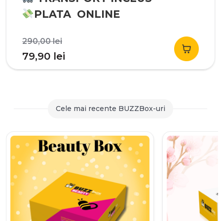
PLATA ONLINE
Prețul
290,00
lei
inițial
Prețul
79,90
lei
a
curent
fost:
este:
290,00 lei.
79,90 lei.
Cele mai recente BUZZBox-uri