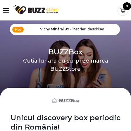
0
Vichy Minéral 89 - înscrieri deschise!
BUZZBox
Cutia lunară cu surprize marca
BUZZStore
›
BUZZBox
Unicul discovery box periodic
din România!