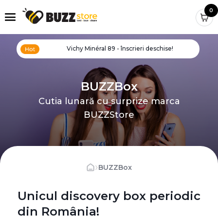
0
Vichy Minéral 89 - înscrieri deschise!
BUZZBox
Cutia lunară cu surprize marca
BUZZStore
›
BUZZBox
Unicul discovery box periodic
din România!