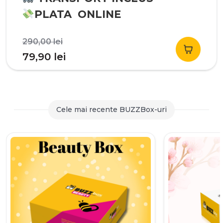
PLATA ONLINE
Prețul
290,00
lei
inițial
Prețul
79,90
lei
a
curent
fost:
este:
290,00 lei.
79,90 lei.
Cele mai recente BUZZBox-uri