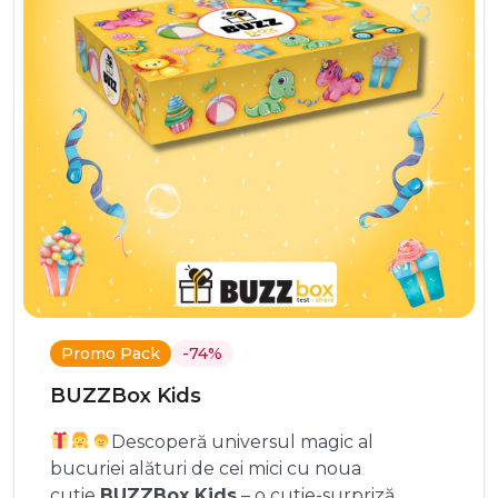
Promo Pack
-74%
BUZZBox Kids
Descoperă universul magic al
bucuriei alături de cei mici cu noua
cutie
BUZZBox Kids
– o cutie-surpriză