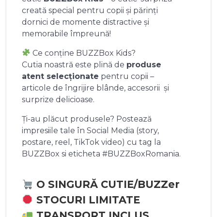
creată special pentru copii și părinți
dornici de momente distractive și
memorabile împreună!
Ce conține BUZZBox Kids?
Cutia noastră este plină de
produse
atent selecționate
pentru copii –
articole de îngrijire blânde, accesorii și
surprize delicioase.
Ți-au plăcut produsele? Postează
impresiile tale în Social Media (story,
postare, reel, TikTok video) cu tag la
BUZZBox si eticheta #BUZZBoxRomania.
O SINGURĂ CUTIE/BUZZer
STOCURI LIMITATE
TRANSPORT INCLUS