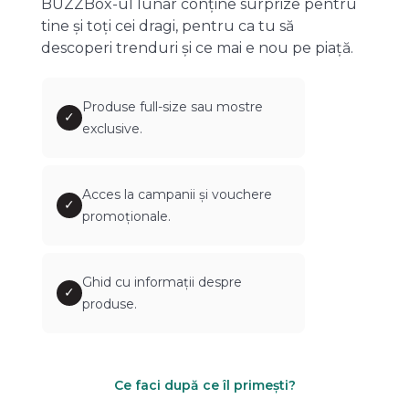
BUZZBox-ul lunar conține surprize pentru
tine și toți cei dragi, pentru ca tu să
descoperi trenduri și ce mai e nou pe piață.
Produse full-size sau mostre
✓
exclusive.
Acces la campanii și vouchere
✓
promoționale.
Ghid cu informații despre
✓
produse.
Ce faci după ce îl primești?