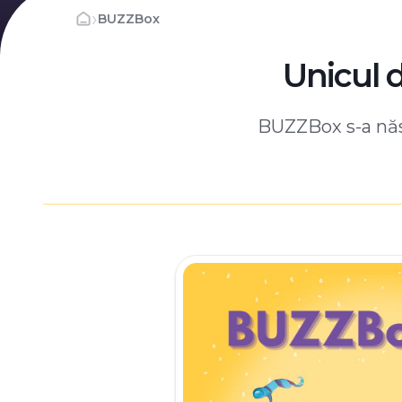
›
BUZZBox
Unicul 
BUZZBox s-a născ