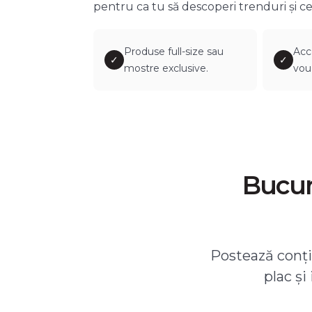
pentru ca tu să descoperi trenduri și ce
Produse full-size sau
Acc
✓
✓
mostre exclusive.
vou
Bucură
Postează conțin
plac și