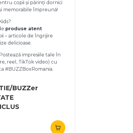
ntru copii și părinți dornici
și memorabile împreună!
Kids?
 de
produse atent
 – articole de îngrijire
ize delicioase.
ostează impresiile tale în
re, reel, TikTok video) cu
heta #BUZZBoxRomania.
TIE/BUZZer
TATE
NCLUS
rețul