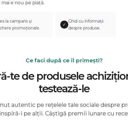
 mai e nou pe piață.
es la campanii și
Ghid cu informații
✓
chere promoționale.
despre produse.
Ce faci după ce îl primești?
-te de produsele achizițio
testează-le
ut autentic pe rețelele tale sociale despre pr
 inspiră-i pe alții. Câștigă premii lunare cu rece