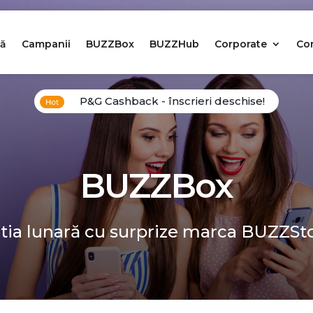
ă
Campanii
BUZZBox
BUZZHub
Corporate
Co
P&G Cashback - înscrieri deschise!
BUZZBox
tia lunară cu surprize marca BUZZSt