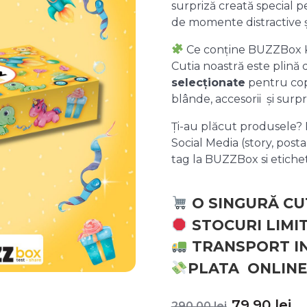
surpriză creată special pe
de momente distractive 
Ce conține BUZZBox 
Cutia noastră este plină
selecționate
pentru copii
blânde, accesorii și surpr
Ți-au plăcut produsele? P
Social Media (story, posta
tag la BUZZBox si etic
O SINGURĂ CU
STOCURI LIMI
TRANSPORT I
PLATA ONLINE
Prețul
P
79,90
lei
290,00
lei