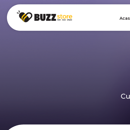
Acas
Cu