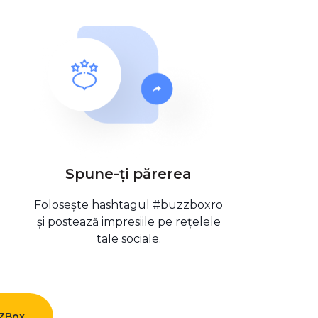
Spune-ți părerea
Folosește hashtagul #buzzboxro
și postează impresiile pe rețelele
tale sociale.
ZZBox