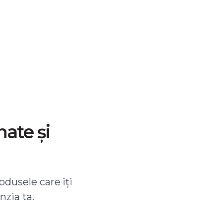
nate și
odusele care îți
nzia ta.