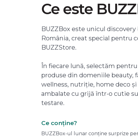
Ce este BUZ
BUZZBox este unicul discovery 
România, creat special pentru 
BUZZStore.
În fiecare lună, selectăm pentru
produse din domeniile beauty, f
wellness, nutriție, home deco și
ambalate cu grijă într-o cutie s
testare.
Ce conține?
BUZZBox-ul lunar conține surprize pentru