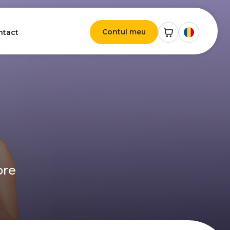
Contul meu
ntact
ore