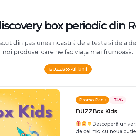
discovery box periodic din 
ut din pasiunea noastră de a testa și de a d
noi produse, care ne fac viața mai frumoasă.
BUZZBox-ul lunii
Promo Pack
-74%
BUZZBox Kids
Descoperă univers
de cei mici cu noua cuti