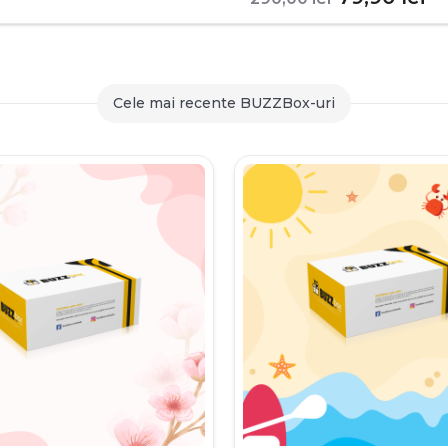
inițial
c
a
es
fost:
79
Cele mai recente BUZZBox-uri
290,00 le