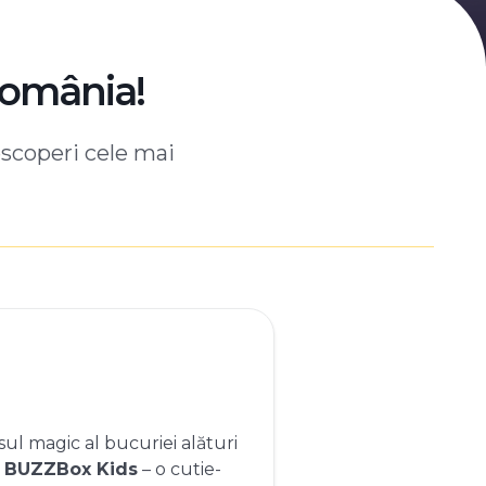
România!
escoperi cele mai
ul magic al bucuriei alături
e
BUZZBox Kids
– o cutie-