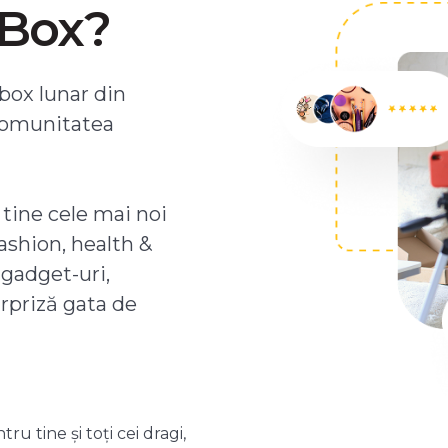
ZBox?
box lunar din
comunitatea
 tine cele mai noi
ashion, health &
 gadget-uri,
urpriză gata de
 tine și toți cei dragi,