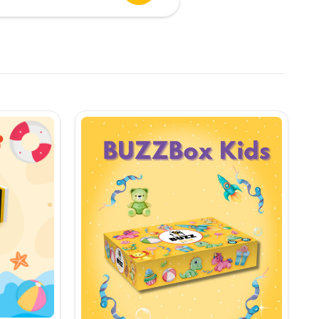
urent
te:
,90 lei.
i.