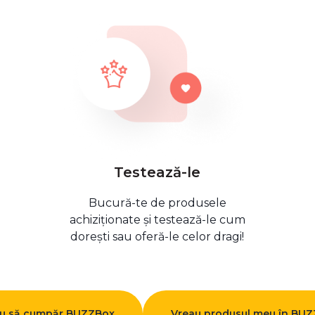
Testează-le
Bucură-te de produsele
achiziționate și testează-le cum
dorești sau oferă-le celor dragi!
u să cumpăr BUZZBox
Vreau produsul meu în BU