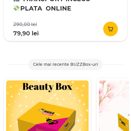
PLATA ONLINE
Prețul
290,00
lei
inițial
Prețul
79,90
lei
a
curent
fost:
este:
290,00 lei.
79,90 lei.
Cele mai recente BUZZBox-uri