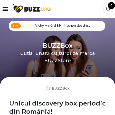
0
Vichy Minéral 89 - înscrieri deschise!
BUZZBox
Cutia lunară cu surprize marca
BUZZStore
›
BUZZBox
Unicul discovery box periodic
din România!