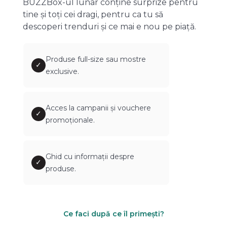
BUZZBox-ul lunar conține surprize pentru
tine și toți cei dragi, pentru ca tu să
descoperi trenduri și ce mai e nou pe piață.
Produse full-size sau mostre
✓
exclusive.
Acces la campanii și vouchere
✓
promoționale.
Ghid cu informații despre
✓
produse.
Ce faci după ce îl primești?