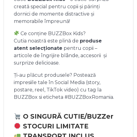
creată special pentru copii și părinți
dornici de momente distractive și
memorabile împreună!
Ce conține BUZZBox Kids?
Cutia noastră este plină de
produse
atent selecționate
pentru copii –
articole de îngrijire blânde, accesorii și
surprize delicioase.
Ți-au plăcut produsele? Postează
impresiile tale în Social Media (story,
postare, reel, TikTok video) cu tag la
BUZZBox si eticheta #BUZZBoxRomania.
O SINGURĂ CUTIE/BUZZer
STOCURI LIMITATE
TRANSPORT INCLUS