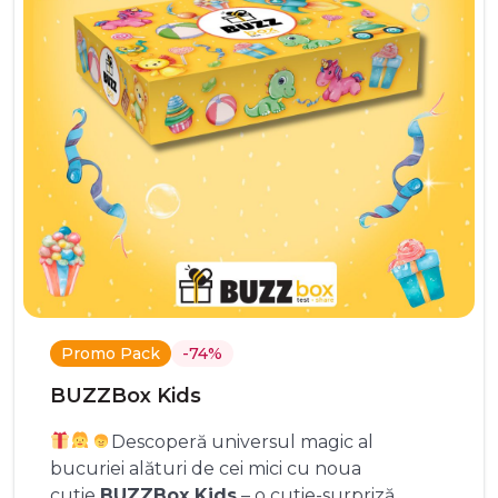
Promo Pack
-74%
BUZZBox Kids
Descoperă universul magic al
bucuriei alături de cei mici cu noua
cutie
BUZZBox Kids
– o cutie-surpriză