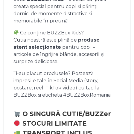
creată special pentru copii și părinți
dornici de momente distractive și
memorabile împreună!
Ce conține BUZZBox Kids?
Cutia noastră este plină de
produse
atent selecționate
pentru copii –
articole de îngrijire blânde, accesorii și
surprize delicioase.
Ți-au plăcut produsele? Postează
impresiile tale în Social Media (story,
postare, reel, TikTok video) cu tag la
BUZZBox si eticheta #BUZZBoxRomania.
O SINGURĂ CUTIE/BUZZer
STOCURI LIMITATE
TRANSPORT INCLUS