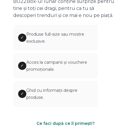
BUZZBox-ul lunar conține surprize pentru
tine și toți cei dragi, pentru ca tu să
descoperi trenduri și ce mai e nou pe piață.
Produse full-size sau mostre
✓
exclusive.
Acces la campanii și vouchere
✓
promoționale.
Ghid cu informații despre
✓
produse.
Ce faci după ce îl primești?