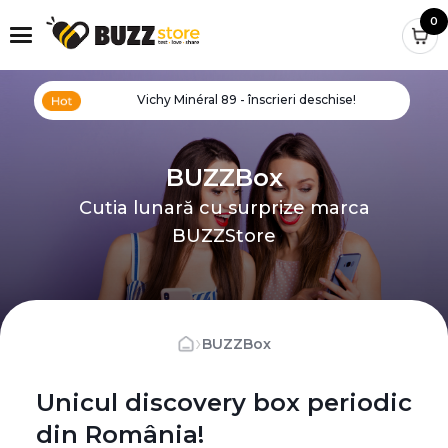
0
Vichy Minéral 89 - înscrieri deschise!
BUZZBox
Cutia lunară cu surprize marca
BUZZStore
›
BUZZBox
Unicul discovery box periodic
din România!