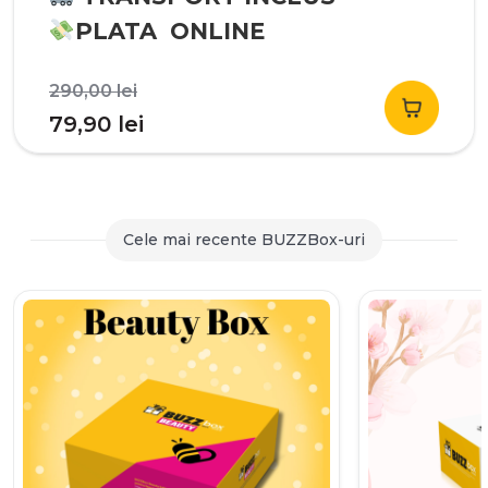
PLATA ONLINE
Prețul
290,00
lei
inițial
Prețul
79,90
lei
a
curent
fost:
este:
290,00 lei.
79,90 lei.
Cele mai recente BUZZBox-uri