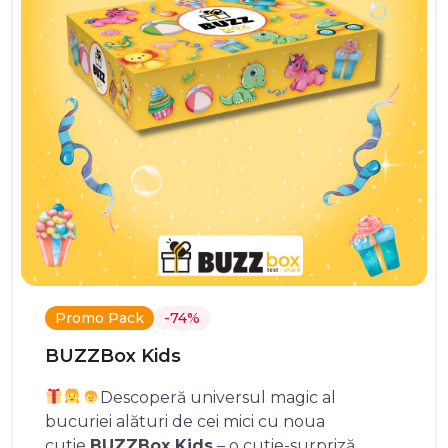
Promo Pack
-74%
BUZZBox Kids
Descoperă universul magic al
bucuriei alături de cei mici cu noua
cutie
BUZZBox Kids
– o cutie-surpriză