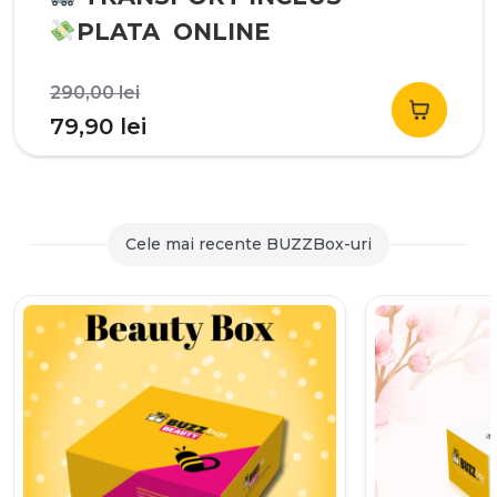
PLATA ONLINE
Prețul
290,00
lei
inițial
Prețul
79,90
lei
a
curent
fost:
este:
290,00 lei.
79,90 lei.
Cele mai recente BUZZBox-uri