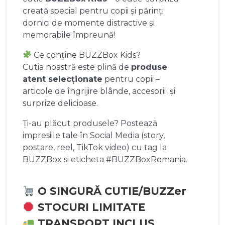
creată special pentru copii și părinți
dornici de momente distractive și
memorabile împreună!
Ce conține BUZZBox Kids?
Cutia noastră este plină de
produse
atent selecționate
pentru copii –
articole de îngrijire blânde, accesorii și
surprize delicioase.
Ți-au plăcut produsele? Postează
impresiile tale în Social Media (story,
postare, reel, TikTok video) cu tag la
BUZZBox si eticheta #BUZZBoxRomania.
O SINGURĂ CUTIE/BUZZer
STOCURI LIMITATE
TRANSPORT INCLUS