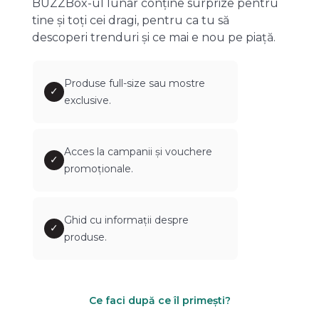
BUZZBox-ul lunar conține surprize pentru
tine și toți cei dragi, pentru ca tu să
descoperi trenduri și ce mai e nou pe piață.
Produse full-size sau mostre
✓
exclusive.
Acces la campanii și vouchere
✓
promoționale.
Ghid cu informații despre
✓
produse.
Ce faci după ce îl primești?