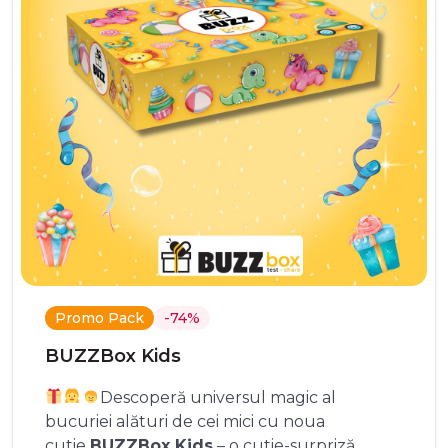
Promo Pack
-74%
BUZZBox Kids
Descoperă universul magic al
bucuriei alături de cei mici cu noua
cutie
BUZZBox Kids
– o cutie-surpriză