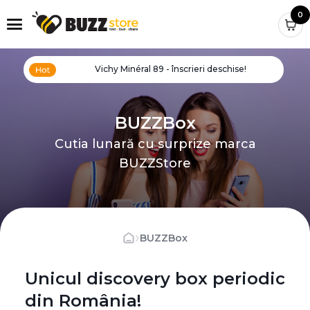
0
Vichy Minéral 89 - înscrieri deschise!
BUZZBox
Cutia lunară cu surprize marca
BUZZStore
›
BUZZBox
Unicul discovery box periodic
din România!