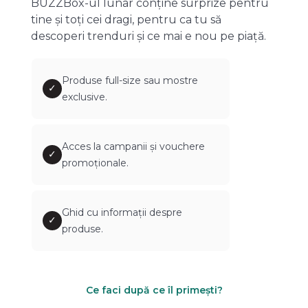
BUZZBox-ul lunar conține surprize pentru
tine și toți cei dragi, pentru ca tu să
descoperi trenduri și ce mai e nou pe piață.
Produse full-size sau mostre
✓
exclusive.
Acces la campanii și vouchere
✓
promoționale.
Ghid cu informații despre
✓
produse.
Ce faci după ce îl primești?