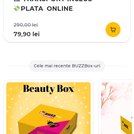
PLATA ONLINE
Prețul
290,00
lei
inițial
Prețul
79,90
lei
a
curent
fost:
este:
290,00 lei.
79,90 lei.
Cele mai recente BUZZBox-uri