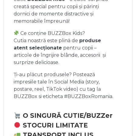
creată special pentru copii și părinți
dornici de momente distractive și
memorabile împreună!
Ce conține BUZZBox Kids?
Cutia noastră este plină de
produse
atent selecționate
pentru copii –
articole de îngrijire blânde, accesorii și
surprize delicioase.
Ți-au plăcut produsele? Postează
impresiile tale în Social Media (story,
postare, reel, TikTok video) cu tag la
BUZZBox si eticheta #BUZZBoxRomania.
O SINGURĂ CUTIE/BUZZer
STOCURI LIMITATE
TRANSPORT INCLUS