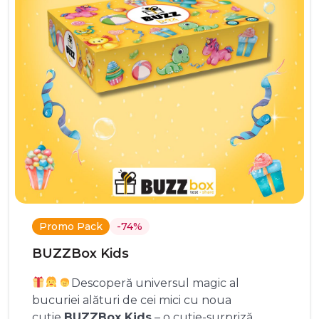
Promo Pack
-74%
BUZZBox Kids
Descoperă universul magic al
bucuriei alături de cei mici cu noua
cutie
BUZZBox Kids
– o cutie-surpriză