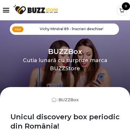
0
Vichy Minéral 89 - înscrieri deschise!
BUZZBox
Cutia lunară cu surprize marca
BUZZStore
›
BUZZBox
Unicul discovery box periodic
din România!