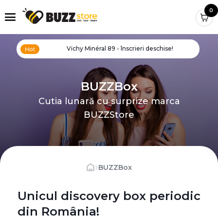
0
Vichy Minéral 89 - înscrieri deschise!
BUZZBox
Cutia lunară cu surprize marca
BUZZStore
›
BUZZBox
Unicul discovery box periodic
din România!