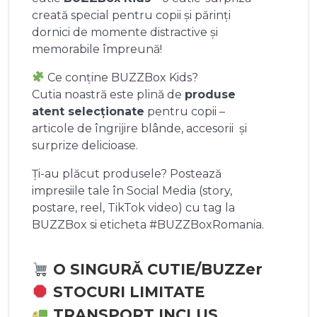
creată special pentru copii și părinți
dornici de momente distractive și
memorabile împreună!
Ce conține BUZZBox Kids?
Cutia noastră este plină de
produse
atent selecționate
pentru copii –
articole de îngrijire blânde, accesorii și
surprize delicioase.
Ți-au plăcut produsele? Postează
impresiile tale în Social Media (story,
postare, reel, TikTok video) cu tag la
BUZZBox si eticheta #BUZZBoxRomania.
O SINGURĂ CUTIE/BUZZer
STOCURI LIMITATE
TRANSPORT INCLUS