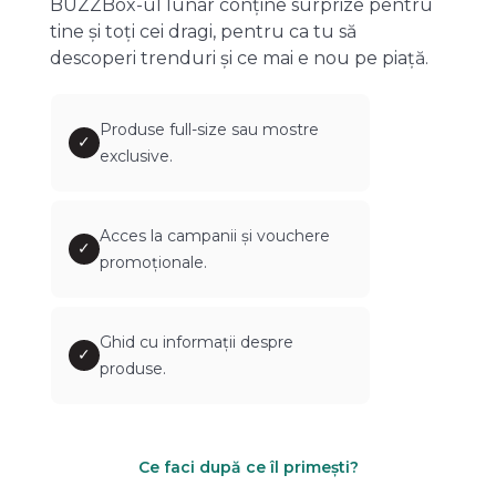
BUZZBox-ul lunar conține surprize pentru
tine și toți cei dragi, pentru ca tu să
descoperi trenduri și ce mai e nou pe piață.
Produse full-size sau mostre
✓
exclusive.
Acces la campanii și vouchere
✓
promoționale.
Ghid cu informații despre
✓
produse.
Ce faci după ce îl primești?