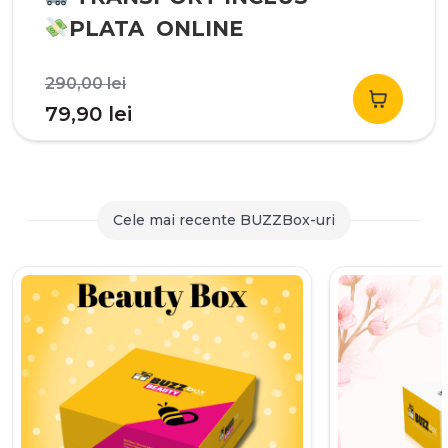
PLATA ONLINE
Prețul
290,00
lei
inițial
Prețul
79,90
lei
a
curent
fost:
este:
290,00 lei.
79,90 lei.
Cele mai recente BUZZBox-uri