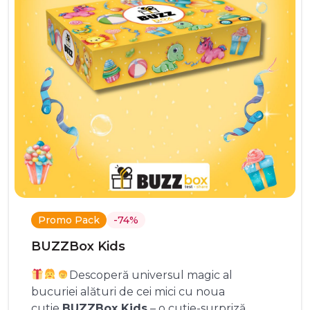
Promo Pack
-74%
BUZZBox Kids
Descoperă universul magic al
bucuriei alături de cei mici cu noua
cutie
BUZZBox Kids
– o cutie-surpriză