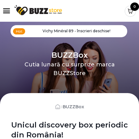
0
Vichy Minéral 89 - înscrieri deschise!
BUZZBox
Cutia lunară cu surprize marca
BUZZStore
›
BUZZBox
Unicul discovery box periodic
din România!