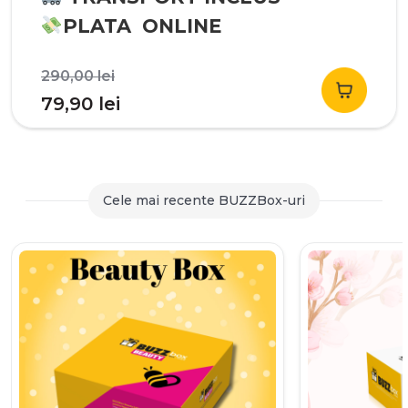
PLATA ONLINE
Prețul
290,00
lei
inițial
Prețul
79,90
lei
a
curent
fost:
este:
290,00 lei.
79,90 lei.
Cele mai recente BUZZBox-uri