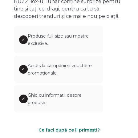
BUZZBox-ul lunar conține surprize pentru
tine și toți cei dragi, pentru ca tu să
descoperi trenduri și ce mai e nou pe piață.
Produse full-size sau mostre
✓
exclusive.
Acces la campanii și vouchere
✓
promoționale.
Ghid cu informații despre
✓
produse.
Ce faci după ce îl primești?