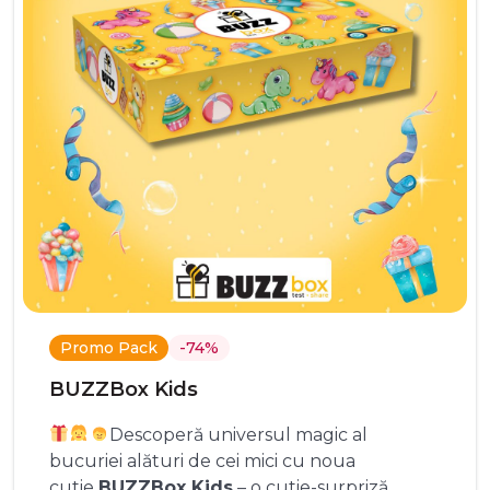
Promo Pack
-74%
BUZZBox Kids
Descoperă universul magic al
bucuriei alături de cei mici cu noua
cutie
BUZZBox Kids
– o cutie-surpriză