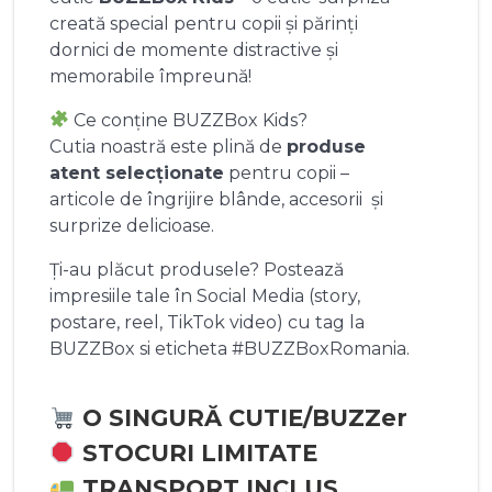
creată special pentru copii și părinți
dornici de momente distractive și
memorabile împreună!
Ce conține BUZZBox Kids?
Cutia noastră este plină de
produse
atent selecționate
pentru copii –
articole de îngrijire blânde, accesorii și
surprize delicioase.
Ți-au plăcut produsele? Postează
impresiile tale în Social Media (story,
postare, reel, TikTok video) cu tag la
BUZZBox si eticheta #BUZZBoxRomania.
O SINGURĂ CUTIE/BUZZer
STOCURI LIMITATE
TRANSPORT INCLUS