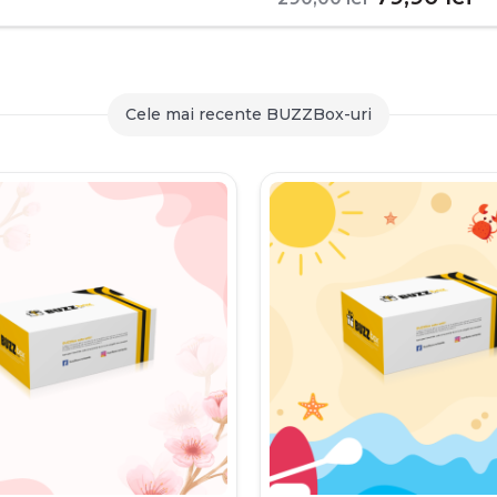
inițial
c
a
es
fost:
79
Cele mai recente BUZZBox-uri
290,00 le