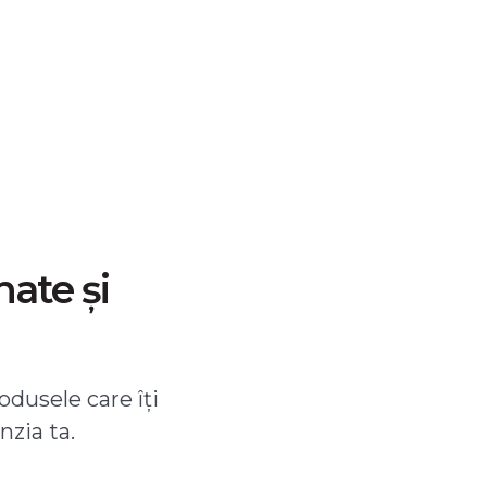
nate și
odusele care îți
nzia ta.