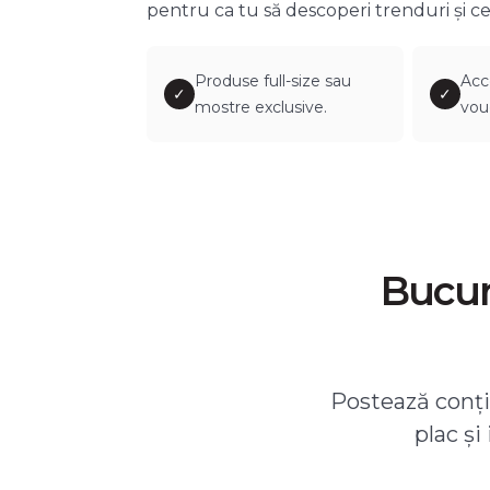
pentru ca tu să descoperi trenduri și ce
Produse full-size sau
Acc
✓
✓
mostre exclusive.
vou
Bucură
Postează conțin
plac și