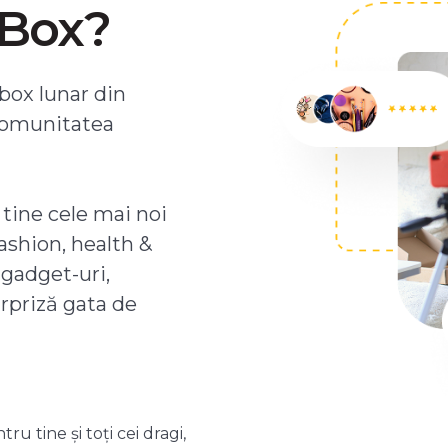
ZBox?
box lunar din
comunitatea
 tine cele mai noi
ashion, health &
 gadget-uri,
urpriză gata de
 tine și toți cei dragi,