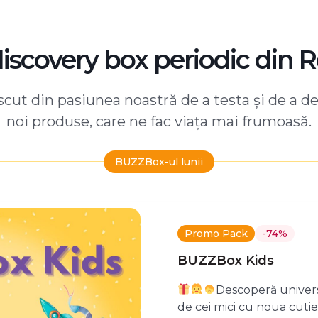
discovery box periodic din 
ut din pasiunea noastră de a testa și de a d
noi produse, care ne fac viața mai frumoasă.
BUZZBox-ul lunii
Promo Pack
-74%
BUZZBox Kids
Descoperă univers
de cei mici cu noua cuti