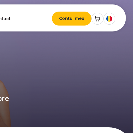
Contul meu
ntact
ore