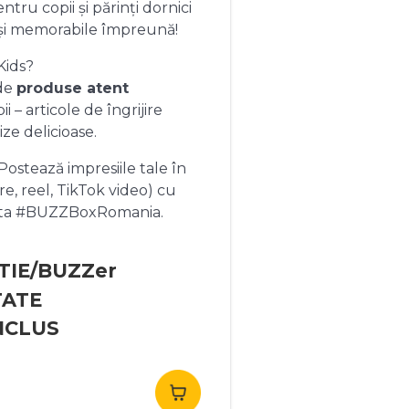
ntru copii și părinți dornici
și memorabile împreună!
Kids?
 de
produse atent
 – articole de îngrijire
ize delicioase.
ostează impresiile tale în
re, reel, TikTok video) cu
heta #BUZZBoxRomania.
TIE/BUZZer
TATE
NCLUS
rețul