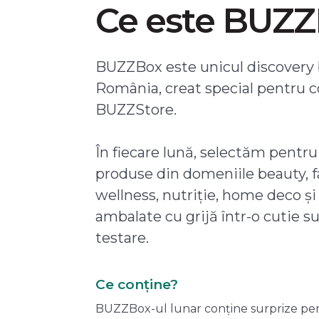
Ce este BUZ
BUZZBox este unicul discovery 
România, creat special pentru 
BUZZStore.
În fiecare lună, selectăm pentru
produse din domeniile beauty, f
wellness, nutriție, home deco și
ambalate cu grijă într-o cutie s
testare.
Ce conține?
BUZZBox-ul lunar conține surprize pentru