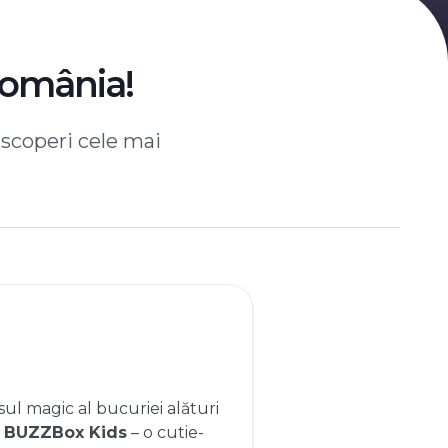
România!
escoperi cele mai
ul magic al bucuriei alături
e
BUZZBox Kids
– o cutie-