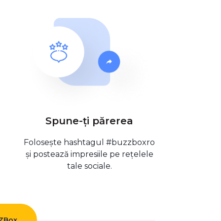
Spune-ți părerea
Folosește hashtagul #buzzboxro
și postează impresiile pe rețelele
tale sociale.
ZZBox