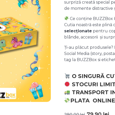
surpriză creată special pe
de momente distractive 
Ce conține BUZZBox 
Cutia noastră este plină
selecționate
pentru copii
blânde, accesorii și surpr
Ți-au plăcut produsele? P
Social Media (story, posta
tag la BUZZBox si etic
O SINGURĂ CU
STOCURI LIMI
TRANSPORT I
PLATA ONLINE
Prețul
P
79,90
lei
290,00
lei