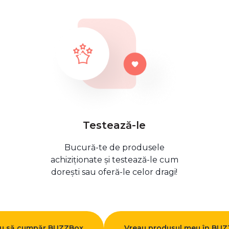
Testează-le
Bucură-te de produsele
achiziționate și testează-le cum
dorești sau oferă-le celor dragi!
u să cumpăr BUZZBox
Vreau produsul meu în BU