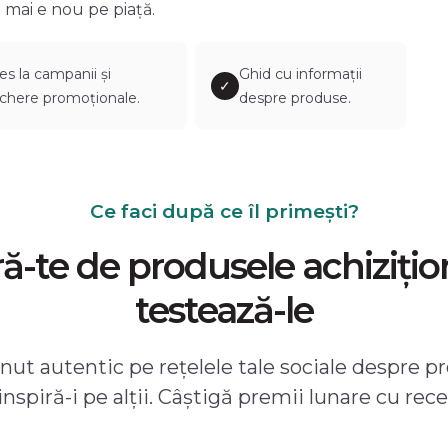
 mai e nou pe piață.
es la campanii și
Ghid cu informații
✓
chere promoționale.
despre produse.
Ce faci după ce îl primești?
-te de produsele achizițio
testează-le
ut autentic pe rețelele tale sociale despre pr
 inspiră-i pe alții. Câștigă premii lunare cu rece