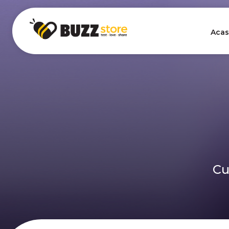
Acas
Cu