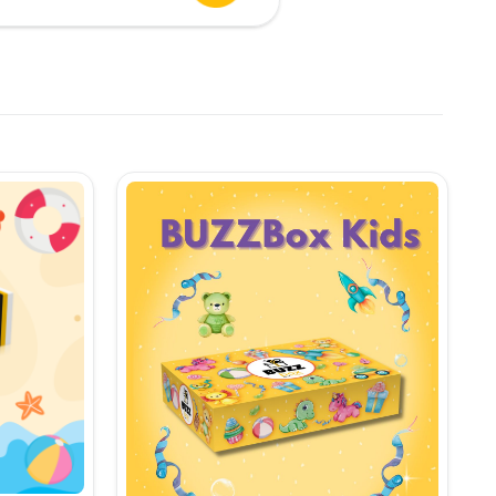
urent
te:
,90 lei.
i.