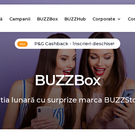
ă
Campanii
BUZZBox
BUZZHub
Corporate
Co
P&G Cashback - înscrieri deschise!
BUZZBox
tia lunară cu surprize marca BUZZSt