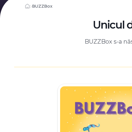
›
BUZZBox
Unicul 
BUZZBox s-a născ