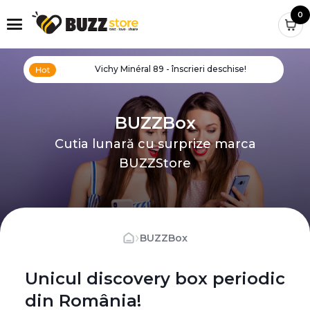
0
Vichy Minéral 89 - înscrieri deschise!
BUZZBox
Cutia lunară cu surprize marca
BUZZStore
›
BUZZBox
Unicul discovery box periodic
din România!