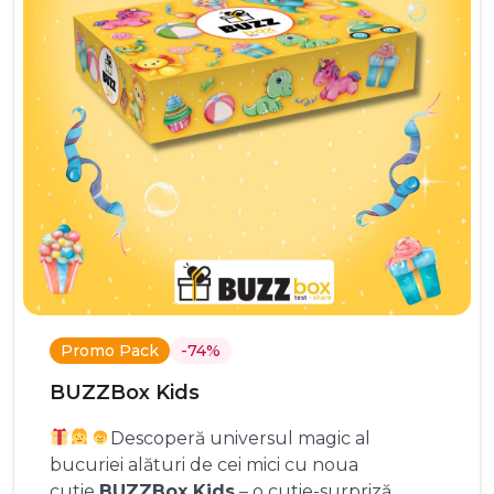
Promo Pack
-74%
BUZZBox Kids
Descoperă universul magic al
bucuriei alături de cei mici cu noua
cutie
BUZZBox Kids
– o cutie-surpriză