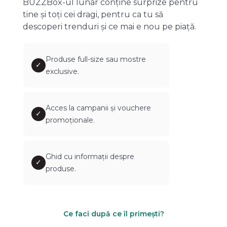
BUZZBox-ul lunar conține surprize pentru
tine și toți cei dragi, pentru ca tu să
descoperi trenduri și ce mai e nou pe piață.
Produse full-size sau mostre
✓
exclusive.
Acces la campanii și vouchere
✓
promoționale.
Ghid cu informații despre
✓
produse.
Ce faci după ce îl primești?