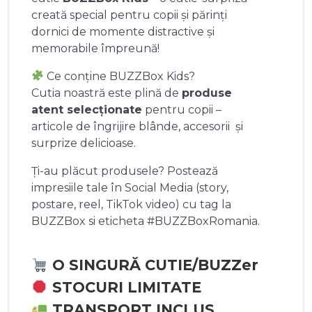
creată special pentru copii și părinți
dornici de momente distractive și
memorabile împreună!
Ce conține BUZZBox Kids?
Cutia noastră este plină de
produse
atent selecționate
pentru copii –
articole de îngrijire blânde, accesorii și
surprize delicioase.
Ți-au plăcut produsele? Postează
impresiile tale în Social Media (story,
postare, reel, TikTok video) cu tag la
BUZZBox si eticheta #BUZZBoxRomania.
O SINGURĂ CUTIE/BUZZer
STOCURI LIMITATE
TRANSPORT INCLUS