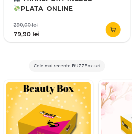
PLATA ONLINE
Prețul
290,00
lei
inițial
Prețul
79,90
lei
a
curent
fost:
este:
290,00 lei.
79,90 lei.
Cele mai recente BUZZBox-uri