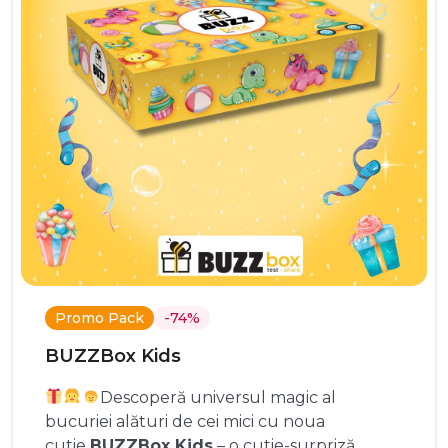
Promo Pack
-74%
BUZZBox Kids
Descoperă universul magic al
bucuriei alături de cei mici cu noua
cutie
BUZZBox Kids
– o cutie-surpriză