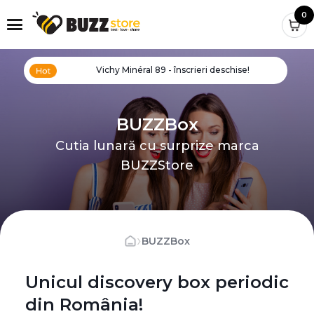
0
Vichy Minéral 89 - înscrieri deschise!
BUZZBox
Cutia lunară cu surprize marca
BUZZStore
›
BUZZBox
Unicul discovery box periodic
din România!