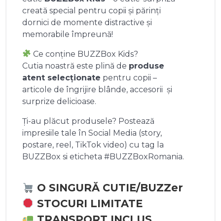
creată special pentru copii și părinți
dornici de momente distractive și
memorabile împreună!
Ce conține BUZZBox Kids?
Cutia noastră este plină de
produse
atent selecționate
pentru copii –
articole de îngrijire blânde, accesorii și
surprize delicioase.
Ți-au plăcut produsele? Postează
impresiile tale în Social Media (story,
postare, reel, TikTok video) cu tag la
BUZZBox si eticheta #BUZZBoxRomania.
O SINGURĂ CUTIE/BUZZer
STOCURI LIMITATE
TRANSPORT INCLUS