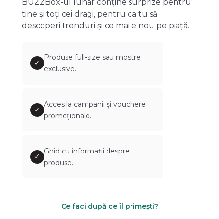
BUZZBox-ul lunar conține surprize pentru
tine și toți cei dragi, pentru ca tu să
descoperi trenduri și ce mai e nou pe piață.
Produse full-size sau mostre
✓
exclusive.
Acces la campanii și vouchere
✓
promoționale.
Ghid cu informații despre
✓
produse.
Ce faci după ce îl primești?