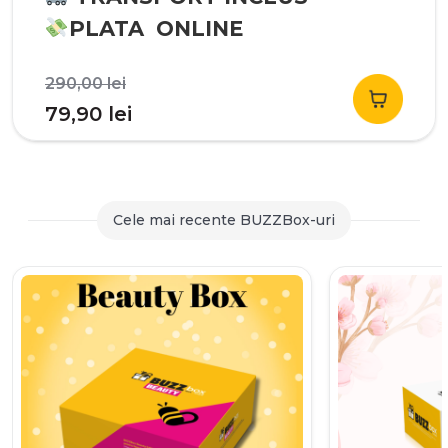
PLATA ONLINE
Prețul
290,00
lei
inițial
Prețul
79,90
lei
a
curent
fost:
este:
290,00 lei.
79,90 lei.
Cele mai recente BUZZBox-uri