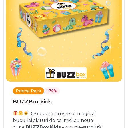
Promo Pack
-74%
BUZZBox Kids
Descoperă universul magic al
bucuriei alături de cei mici cu noua
cutie
BUZZBox Kids
– o cutie-surpriză