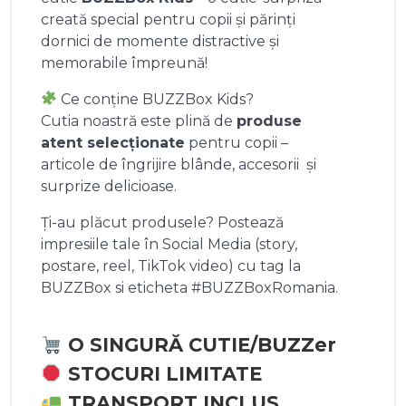
creată special pentru copii și părinți
dornici de momente distractive și
memorabile împreună!
Ce conține BUZZBox Kids?
Cutia noastră este plină de
produse
atent selecționate
pentru copii –
articole de îngrijire blânde, accesorii și
surprize delicioase.
Ți-au plăcut produsele? Postează
impresiile tale în Social Media (story,
postare, reel, TikTok video) cu tag la
BUZZBox si eticheta #BUZZBoxRomania.
O SINGURĂ CUTIE/BUZZer
STOCURI LIMITATE
TRANSPORT INCLUS