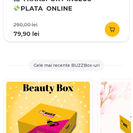
PLATA ONLINE
Prețul
290,00
lei
inițial
Prețul
79,90
lei
a
curent
fost:
este:
290,00 lei.
79,90 lei.
Cele mai recente BUZZBox-uri