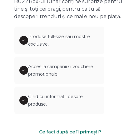
BUZZBox-ul lunar conține surprize pentru
tine și toți cei dragi, pentru ca tu să
descoperi trenduri și ce mai e nou pe piață.
Produse full-size sau mostre
✓
exclusive.
Acces la campanii și vouchere
✓
promoționale.
Ghid cu informații despre
✓
produse.
Ce faci după ce îl primești?