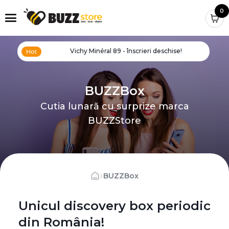
0
Vichy Minéral 89 - înscrieri deschise!
BUZZBox
Cutia lunară cu surprize marca
BUZZStore
›
BUZZBox
Unicul discovery box periodic
din România!